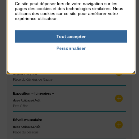
Ce site peut déposer lors de votre navigation sur les
pages des cookies et des technologies similaires. Nous
utilisons des cookies sur ce site pour améliorer votre
expérience utilisateur.
Dans l'agenda de la Station
Tout accepter
Glisse & Environnement
Personnaliser
du 9 Août au 9 Août
Place du Général de Gaulle
Politique de confidentialité
Concert
du 9 Août au 9 Août
Place du Général de Gaulle
Exposition « Itinéraires »
du 10 Août au 16 Août
Petit Office
Réveil musculaire
du 10 Août au 14 Août
Plage du passous