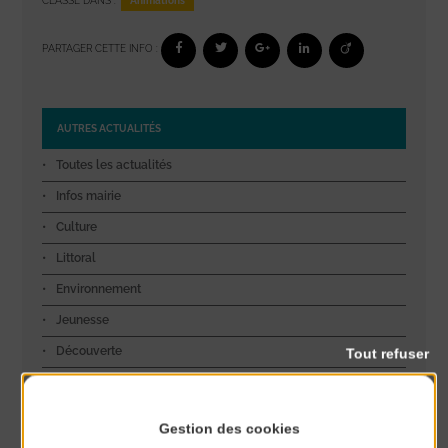
CLASSÉ DANS :
PARTAGER CETTE INFO :
AUTRES ACTUALITÉS
Toutes les actualités
Infos mairie
Culture
Littoral
Environnement
Jeunesse
Découverte
Tout refuser
Sport
Exposition
Gestion des cookies
Sécurité