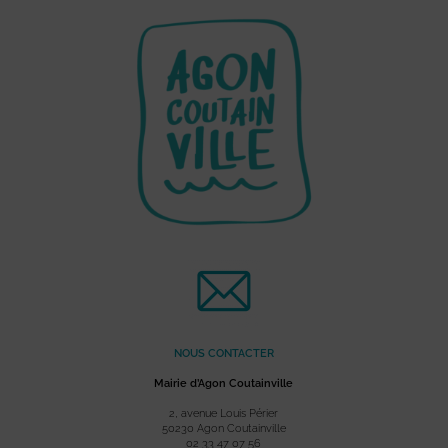
NOUS CONTACTER
Mairie d’Agon Coutainville
2, avenue Louis Périer
50230 Agon Coutainville
02 33 47 07 56