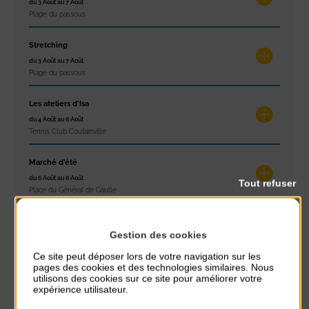
du 3 Août au 7 Août
Plage du passous
Stretching
du 3 Août au 7 Août
Plage du passous
Les ateliers d’Isa
du 4 Août au 6 Août
Tennis Club Coutainville
Marché d’été
du 6 Août au 6 Août
Tout refuser
Place du Général de Gaulle
Spectacle de rue
Gestion des cookies
du 6 Août au 6 Août
Place du Général de Gaulle
Ce site peut déposer lors de votre navigation sur les
pages des cookies et des technologies similaires. Nous
utilisons des cookies sur ce site pour améliorer votre
expérience utilisateur.