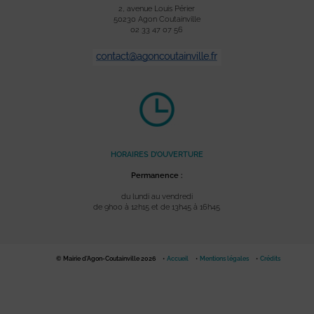
2, avenue Louis Périer
50230 Agon Coutainville
02 33 47 07 56
HORAIRES D’OUVERTURE
Permanence :
du lundi au vendredi
de 9h00 à 12h15 et de 13h45 à 16h45
© Mairie d'Agon-Coutainville 2026
Accueil
Mentions légales
Crédits