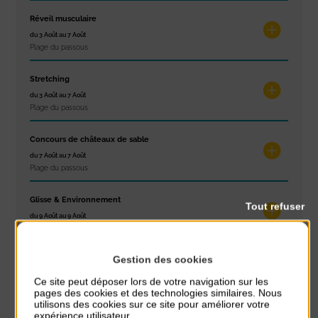
Réveil musculaire
du 3 Août au 7 Août
Plage du passous
Stretching
du 3 Août au 7 Août
Plage du passous
Concours de châteaux de sable
du 7 Août au 7 Août
Plage du passous
Glisse & Environnement
Tout refuser
du 9 Août au 9 Août
Place du Général de Gaulle
Gestion des cookies
Concert
du 9 Août au 9 Août
Ce site peut déposer lors de votre navigation sur les
Place du Général de Gaulle
pages des cookies et des technologies similaires. Nous
utilisons des cookies sur ce site pour améliorer votre
expérience utilisateur.