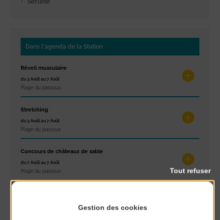
Sécurité
Dans l'agenda de la Station
Réveil musculaire
du 3 Août au 7 Août
Plage du passous
Stretching
du 3 Août au 7 Août
Plage du passous
Concours de châteaux de sable
du 7 Août au 7 Août
Tout refuser
Plage du passous
Glisse & Environnement
du 9 Août au 9 Août
Gestion des cookies
Place du Général de Gaulle