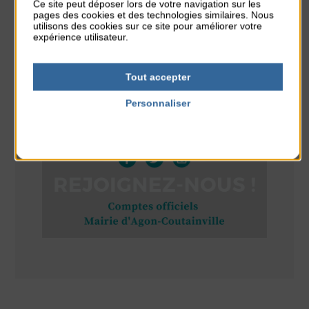
Ce site peut déposer lors de votre navigation sur les
pages des cookies et des technologies similaires. Nous
Concert
utilisons des cookies sur ce site pour améliorer votre
expérience utilisateur.
du 9 Août au 9 Août
Place du Général de Gaulle
Tout accepter
Personnaliser
Politique de confidentialité
RÉSEAUX SOCIAUX