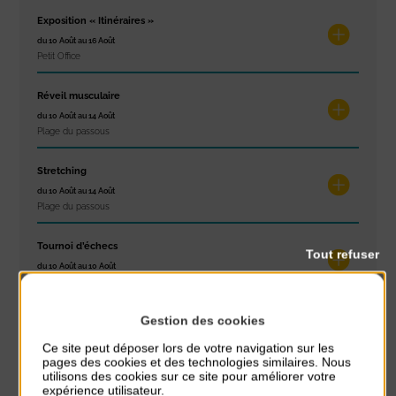
Exposition « Itinéraires »
du 10 Août au 16 Août
Petit Office
Réveil musculaire
du 10 Août au 14 Août
Plage du passous
Stretching
du 10 Août au 14 Août
Plage du passous
Tournoi d’échecs
Tout refuser
du 10 Août au 10 Août
Résidence Challe
Gestion des cookies
Tchoukball et Spikeball
du 11 Août au 11 Août
Ce site peut déposer lors de votre navigation sur les
Plage du passous
pages des cookies et des technologies similaires. Nous
utilisons des cookies sur ce site pour améliorer votre
expérience utilisateur.