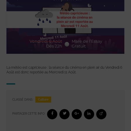
La météo est capricieuse : la séance du cinéma en plein air du Vendredi 6
Août est donc reportée au Mercredi 11 Août.
Culture
CLASSÉ DANS :
PARTAGER CETTE INFO :