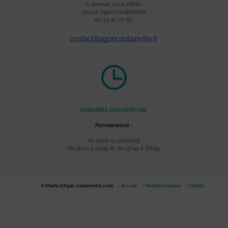
2, avenue Louis Périer
50230 Agon Coutainville
02 33 47 07 56
HORAIRES D’OUVERTURE
Permanence :
du lundi au vendredi
de 9h00 à 12h15 et de 13h45 à 16h45
© Mairie d'Agon-Coutainville 2026
Accueil
Mentions légales
Crédits