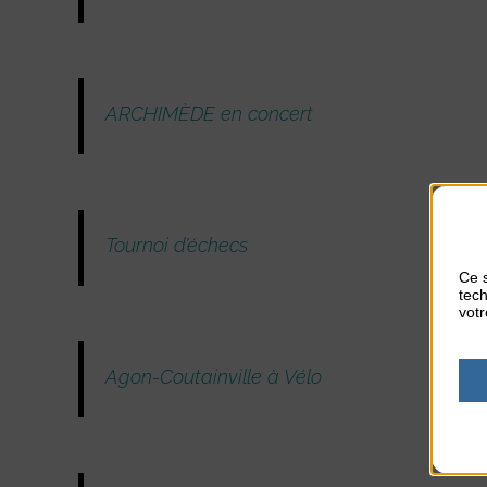
ARCHIMÈDE en concert
Tournoi d’échecs
Ce s
tech
votr
Agon-Coutainville à Vélo