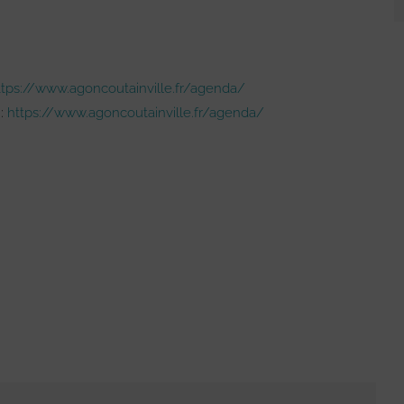
ttps://www.agoncoutainville.fr/agenda/
 :
https://www.agoncoutainville.fr/agenda/