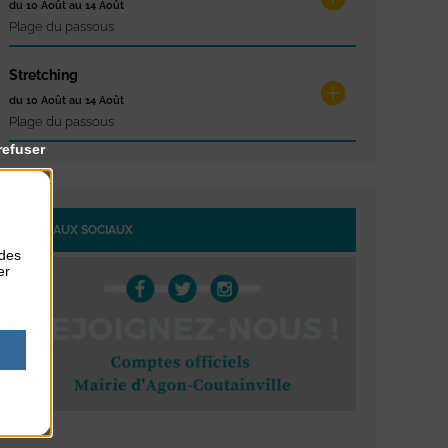
du 10 Août au 14 Août
Plage du passous
Stretching
du 10 Août au 14 Août
Plage du passous
refuser
RÉSEAUX SOCIAUX
 des
er