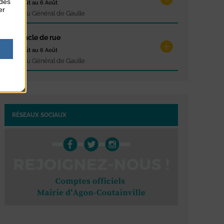
 des
du 6 Août au 6 Août
er
Place du Général de Gaulle
Spectacle de rue
du 6 Août au 6 Août
Place du Général de Gaulle
RÉSEAUX SOCIAUX