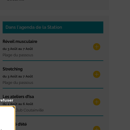
Dans l'agenda de la Station
Réveil musculaire
du 3 Août au 7 Août
Plage du passous
Stretching
du 3 Août au 7 Août
Plage du passous
Les ateliers d’Isa
refuser
du 4 Août au 6 Août
Tennis Club Coutainville
Marché d’été