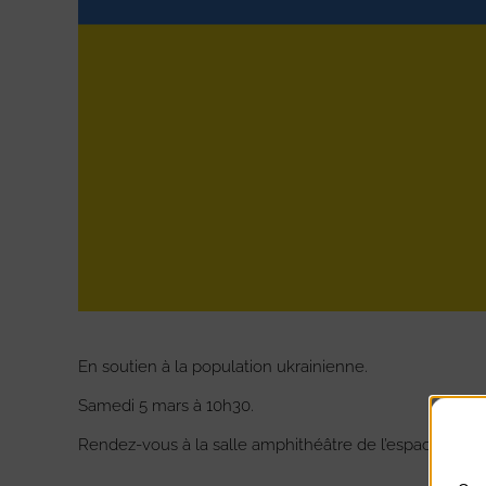
En soutien à la population ukrainienne.
Samedi 5 mars à 10h30.
Rendez-vous à la salle amphithéâtre de l’espace cultu