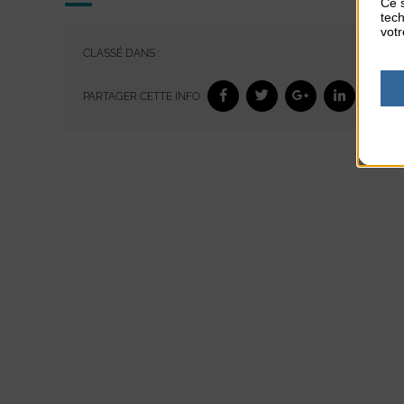
Ce s
tech
votr
CLASSÉ DANS :
PARTAGER CETTE INFO :