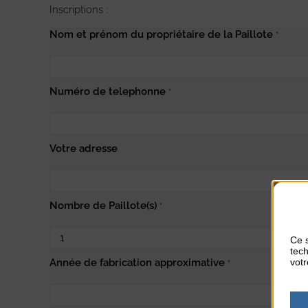
Inscriptions :
Nom et prénom du propriétaire de la Paillote
*
Numéro de telephonne
*
Votre adresse
Nombre de Paillote(s)
*
Ce s
tech
votr
Année de fabrication approximative
*