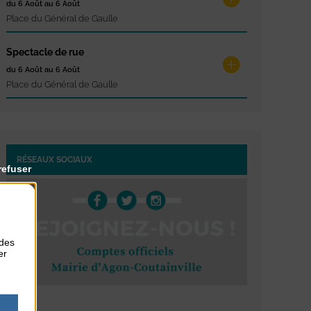
du 6 Août au 6 Août
Place du Général de Gaulle
Spectacle de rue
du 6 Août au 6 Août
Place du Général de Gaulle
RÉSEAUX SOCIAUX
refuser
 des
er