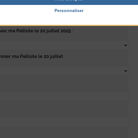
let 2025(entre 9H et 9H45)
*
Personnaliser
avec ma Paillote le 20 juillet 2025
*
iner ma Paillote le 20 juillet