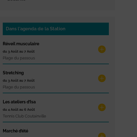
Dans l'agenda de la Station
Réveil musculaire
du 3 Août au 7 Août
Plage du passous
Stretching
du 3 Août au 7 Août
Plage du passous
Les ateliers d’Isa
du 4 Août au 6 Août
Tennis Club Coutainville
Marché d’été