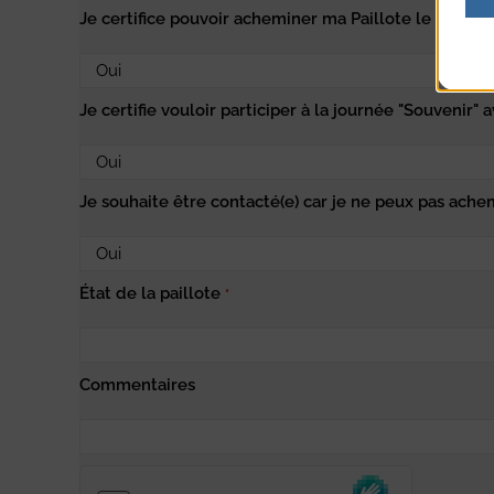
Je certifice pouvoir acheminer ma Paillote le 20 juil
Je certifie vouloir participer à la journée "Souvenir" 
Je souhaite être contacté(e) car je ne peux pas achem
État de la paillote
*
Commentaires