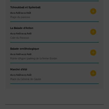
Tchoukball et Spikeball
du 11 Août au 11 Août
Plage du passous
La Balade d’Anton
du 12 Août au 15 Août
Cale du Passous
Balade ornithologique
du 12 Août au 12 Août
Pointe d'Agon (parking de la ferme Borde)
Marché d’été
du 13 Août au 13 Août
Place du Général de Gaulle