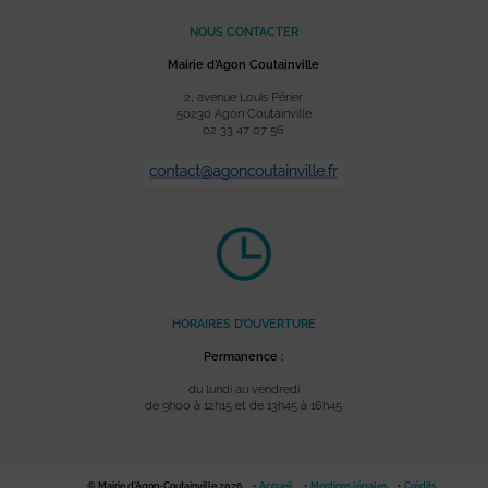
NOUS CONTACTER
Mairie d’Agon Coutainville
2, avenue Louis Périer
50230 Agon Coutainville
02 33 47 07 56
HORAIRES D’OUVERTURE
Permanence :
du lundi au vendredi
de 9h00 à 12h15 et de 13h45 à 16h45
© Mairie d'Agon-Coutainville 2026
Accueil
Mentions légales
Crédits