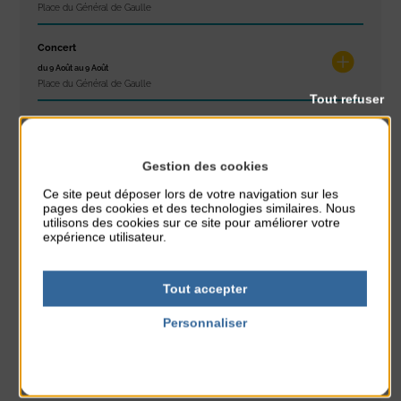
Place du Général de Gaulle
Concert
du 9 Août au 9 Août
Place du Général de Gaulle
Tout refuser
Exposition « Itinéraires »
du 10 Août au 16 Août
Petit Office
Gestion des cookies
Ce site peut déposer lors de votre navigation sur les
Réveil musculaire
pages des cookies et des technologies similaires. Nous
utilisons des cookies sur ce site pour améliorer votre
du 10 Août au 14 Août
expérience utilisateur.
Plage du passous
Stretching
Tout accepter
du 10 Août au 14 Août
Plage du passous
Personnaliser
Politique de confidentialité
Tournoi d’échecs
du 10 Août au 10 Août
Résidence Challe