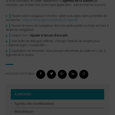
Si vous souhaitez accéder rapidement à l’
agenda de la station
par
exemple, par le biais d’un icone type application, voici la marche à suivre :
Ouvrez votre navigateur (chrome, safari, puis tapez dans la fenêtre de
recherche :
https://www.agoncoutainville.fr/agenda
Ouvrez le menu du navigateur (les trois petits points ou traits en haut à
droite du navigateur)
Cliquez sur «
Ajouter à l’écran d’accueil
«
Une boîte de dialogue s’affiche, changez l’intitulé de l’onglet pour
« Agenda Agon-Coutainville »
L’opération est terminée. Vous pouvez désormais accéder en 1 clic à
l’agenda de la station.
PARTAGER CETTE INFO :
A LIRE AUSSI :
Agenda des manifestations
Bibliothèque