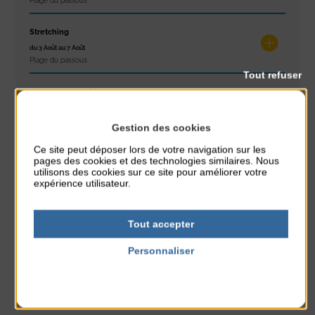
Plage du passous
Stretching
du 3 Août au 7 Août
Plage du passous
Tout refuser
Concours de châteaux de sable
du 7 Août au 7 Août
Plage du passous
Gestion des cookies
Ce site peut déposer lors de votre navigation sur les
Glisse & Environnement
pages des cookies et des technologies similaires. Nous
du 9 Août au 9 Août
utilisons des cookies sur ce site pour améliorer votre
Place du Général de Gaulle
expérience utilisateur.
Concert
Tout accepter
du 9 Août au 9 Août
Place du Général de Gaulle
Personnaliser
Politique de confidentialité