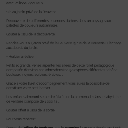
avec Philippe Vigoureux
14h au jardin privé de la Beuverie
Découverte des différentes essences d’arbres dans un paysage aux
palettes de couleurs automnales.
Goûter à l’issu de la découverte.
Rendez-vous au jardin privé de la Beuverie (5 rue de la Beuverie). Fléchage
aux abords du jardin.
+ Herbier à réaliser
Petits et grands, venez arpenter les allées de cette forêt pédagogique
composée d’environ 400 arbresd’environ 90 espèces différentes : chêne,
bouleaux, noyers, sorbiers, érables, …
Grâce à votre livret d’accompagnement vous aurez la possibilité de
constituer votre petit herbier.
Les enfants aimeront se perdre à la fin de la promenade dans le labyrinthe
de verdure composé de 1 000 ifs …
Goûter offert à l’issu de la sortie.
Pour vous repérez :