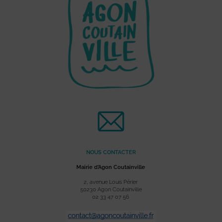
NOUS CONTACTER
Mairie d’Agon Coutainville
2, avenue Louis Périer
50230 Agon Coutainville
02 33 47 07 56