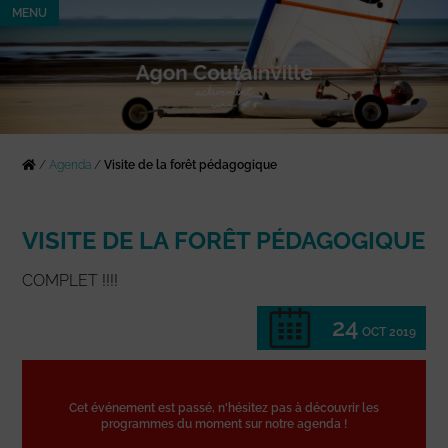
MENU
/
Agenda
/
Visite de la forêt pédagogique
VISITE DE LA FORÊT PÉDAGOGIQUE
COMPLET !!!!
24
OCT 2019
Cet événement est passé, n'hésitez pas à découvrir les
programmes du moment sur notre agenda !