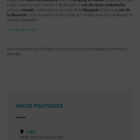
Départ de
l’office de tourisme
vers le
camping le marais
(boulevard Louis
Lebel Jehenne) puis tourner à droite dans la
rue du vieux coutainville
jusqu’au
manoir
, continuez sur la route de la
Maugerie
(D361) puis
rue de
la Beuverie
. Vous trouverez un fléchage sur ce parcours vous indiquant le
chemin à prendre.
Lien google maps
Vous trouverez un fléchage sur ce parcours vous indiquant le chemin à
prendre
INFOS PRATIQUES
LIEU
Jardin privé de la beuverie