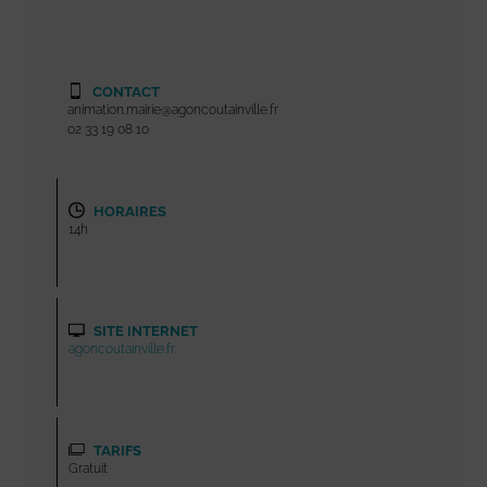
CONTACT
animation.mairie@agoncoutainville.fr
02 33 19 08 10
HORAIRES
14h
SITE INTERNET
agoncoutainville.fr
TARIFS
Gratuit