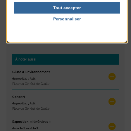
Tout accepter
Personnaliser
Complet
CLASSÉ DANS :
Politique de confidentialité
PARTAGER CETTE INFO :
À noter aussi
Glisse & Environnement
du 9 Août au 9 Août
Place du Général de Gaulle
Concert
du 9 Août au 9 Août
Place du Général de Gaulle
Exposition « Itinéraires »
du 10 Août au 16 Août