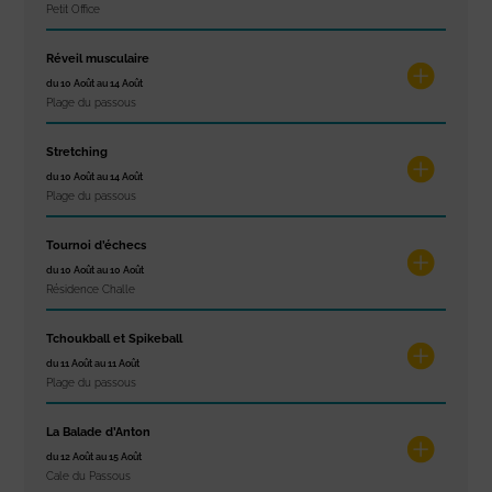
Petit Office
Réveil musculaire
du 10 Août au 14 Août
Plage du passous
Stretching
du 10 Août au 14 Août
Plage du passous
Tournoi d’échecs
du 10 Août au 10 Août
Résidence Challe
Tchoukball et Spikeball
du 11 Août au 11 Août
Plage du passous
La Balade d’Anton
du 12 Août au 15 Août
Cale du Passous