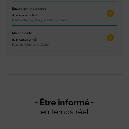
Balade ornithologique
du 12 Août au 12 Août
Pointe d'Agon (parking de la ferme Borde)
Marché d’été
du 13 Août au 13 Août
Place du Général de Gaulle
Être informé
en temps réel