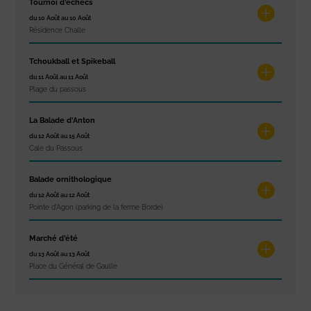
Tournoi d’échecs
du 10 Août au 10 Août
Résidence Challe
Tchoukball et Spikeball
du 11 Août au 11 Août
Plage du passous
La Balade d’Anton
du 12 Août au 15 Août
Cale du Passous
Balade ornithologique
du 12 Août au 12 Août
Pointe d'Agon (parking de la ferme Borde)
Marché d’été
du 13 Août au 13 Août
Place du Général de Gaulle