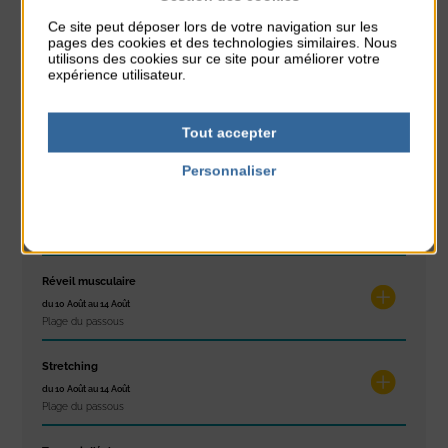
Ce site peut déposer lors de votre navigation sur les
Glisse & Environnement
pages des cookies et des technologies similaires. Nous
du 9 Août au 9 Août
utilisons des cookies sur ce site pour améliorer votre
Place du Général de Gaulle
expérience utilisateur.
Concert
Tout accepter
du 9 Août au 9 Août
Place du Général de Gaulle
Personnaliser
Politique de confidentialité
Exposition « Itinéraires »
du 10 Août au 16 Août
Petit Office
Réveil musculaire
du 10 Août au 14 Août
Plage du passous
Stretching
du 10 Août au 14 Août
Plage du passous