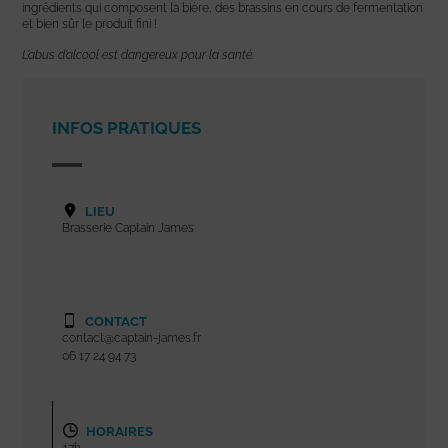
ingrédients qui composent la bière, des brassins en cours de fermentation
et bien sûr le produit fini !
L’abus d’alcool est dangereux pour la santé.
INFOS PRATIQUES
LIEU
Brasserie Captain James
CONTACT
contact@captain-james.fr
06 17 24 94 73
HORAIRES
17h