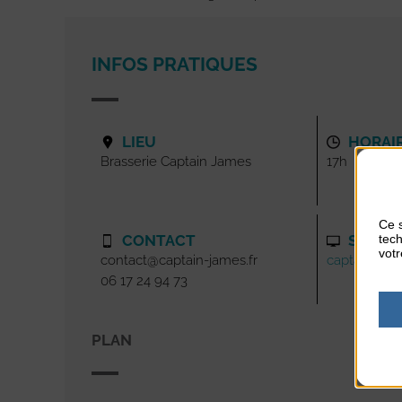
INFOS PRATIQUES
LIEU
HORAI
Brasserie Captain James
17h
Ce s
tech
CONTACT
SITE I
votr
contact@captain-james.fr
captain-jame
06 17 24 94 73
PLAN