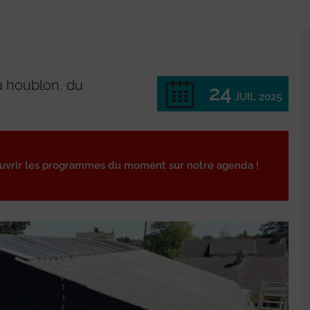
du houblon, du
24
JUIL 2025
ouvrir les programmes du moment sur notre agenda !