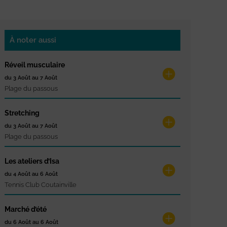
À noter aussi
Réveil musculaire
du 3 Août au 7 Août
Plage du passous
Stretching
du 3 Août au 7 Août
Plage du passous
Les ateliers d’Isa
du 4 Août au 6 Août
Tennis Club Coutainville
Marché d’été
du 6 Août au 6 Août