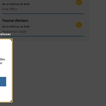
du 10 Août au 16 Août
Petit Office
Tournoi d’échecs
du 10 Août au 10 Août
Résidence Challe
refuser
 des
er