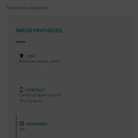
Réservations obligatoires.
INFOS PRATIQUES
LIEU
Brasserie Captain James
CONTACT
contact@captain-james.fr
06 17 24 94 73
HORAIRES
17h