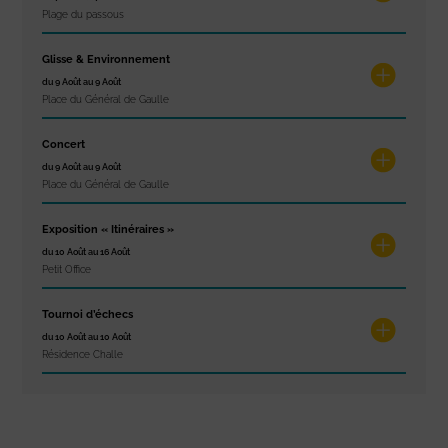
Plage du passous
Glisse & Environnement
du 9 Août au 9 Août
Place du Général de Gaulle
Concert
du 9 Août au 9 Août
Place du Général de Gaulle
Exposition « Itinéraires »
du 10 Août au 16 Août
Petit Office
Tournoi d’échecs
du 10 Août au 10 Août
Résidence Challe