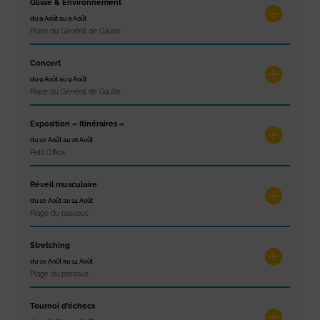
Glisse & Environnement
du 9 Août au 9 Août
Place du Général de Gaulle
Concert
du 9 Août au 9 Août
Place du Général de Gaulle
Exposition « Itinéraires »
du 10 Août au 16 Août
Petit Office
Réveil musculaire
du 10 Août au 14 Août
Plage du passous
Stretching
du 10 Août au 14 Août
Plage du passous
Tournoi d’échecs