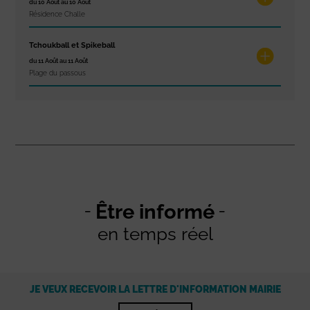
du 10 Août au 10 Août
Résidence Challe
Tchoukball et Spikeball
du 11 Août au 11 Août
Plage du passous
Être informé
en temps réel
JE VEUX RECEVOIR LA LETTRE D'INFORMATION MAIRIE