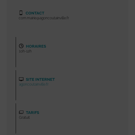
CONTACT
com.mairie@agoncoutainville.fr
HORAIRES
10h-12h
SITE INTERNET
agoncoutainville.fr
TARIFS
Gratuit