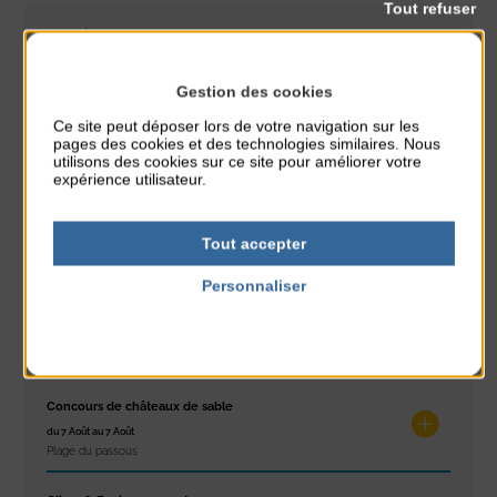
Tout refuser
CLASSÉ DANS :
PARTAGER CETTE INFO :
Gestion des cookies
Ce site peut déposer lors de votre navigation sur les
pages des cookies et des technologies similaires. Nous
utilisons des cookies sur ce site pour améliorer votre
À noter aussi
expérience utilisateur.
Réveil musculaire
Tout accepter
du 3 Août au 7 Août
Plage du passous
Personnaliser
Stretching
Politique de confidentialité
du 3 Août au 7 Août
Plage du passous
Concours de châteaux de sable
du 7 Août au 7 Août
Plage du passous