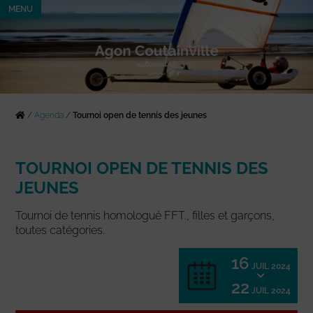
MENU
/
Agenda
/
Tournoi open de tennis des jeunes
TOURNOI OPEN DE TENNIS DES
JEUNES
Tournoi de tennis homologué FFT., filles et garçons,
toutes catégories.
16
JUIL 2024
22
JUIL 2024