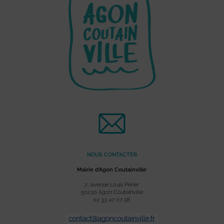
NOUS CONTACTER
Mairie d’Agon Coutainville
2, avenue Louis Périer
50230 Agon Coutainville
02 33 47 07 56