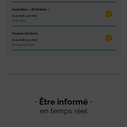
Exposition « Itinéraires »
du 10 Août au 16 Août
Petit Office
Tournoi d’échecs
du 10 Août au 10 Août
Résidence Challe
Être informé
en temps réel