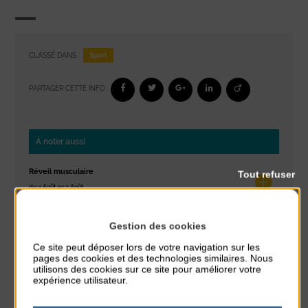
Sport
CLASSÉ DANS :
PARTAGER CETTE INFO :
À noter aussi
Réveil musculaire
Tout refuser
du 3 Août au 7 Août
Plage du passous
Gestion des cookies
Stretching
Ce site peut déposer lors de votre navigation sur les
du 3 Août au 7 Août
pages des cookies et des technologies similaires. Nous
Plage du passous
utilisons des cookies sur ce site pour améliorer votre
expérience utilisateur.
Les ateliers d’Isa
du 4 Août au 6 Août