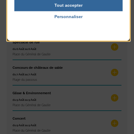
Tennis Club Coutainville
Tout accepter
Personnaliser
Marché d’été
du 6 Août au 6 Août
Politique de confidentialité
Place du Général de Gaulle
Spectacle de rue
du 6 Août au 6 Août
Place du Général de Gaulle
Concours de châteaux de sable
du 7 Août au 7 Août
Plage du passous
Glisse & Environnement
du 9 Août au 9 Août
Place du Général de Gaulle
Concert
du 9 Août au 9 Août
Place du Général de Gaulle