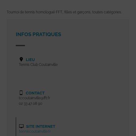
Tournoi de tennis homologué FFT., filles et garçons, toutes catégories.
INFOS PRATIQUES
LIEU
Tennis Club Coutainville
CONTACT
tccoutainville@fft.fr
02 33 47 08 90
SITE INTERNET
tenniscoutainville.fr