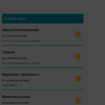
À noter aussi
Glisse & Environnement
du 9 Août au 9 Août
Place du Général de Gaulle
Concert
du 9 Août au 9 Août
Place du Général de Gaulle
Exposition « Itinéraires »
du 10 Août au 16 Août
Petit Office
Réveil musculaire
du 10 Août au 14 Août