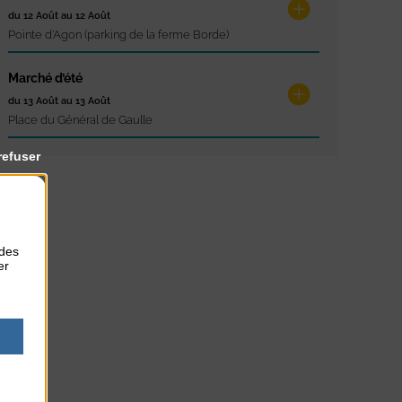
du 12 Août au 12 Août
Pointe d'Agon (parking de la ferme Borde)
Marché d’été
du 13 Août au 13 Août
Place du Général de Gaulle
refuser
 des
er