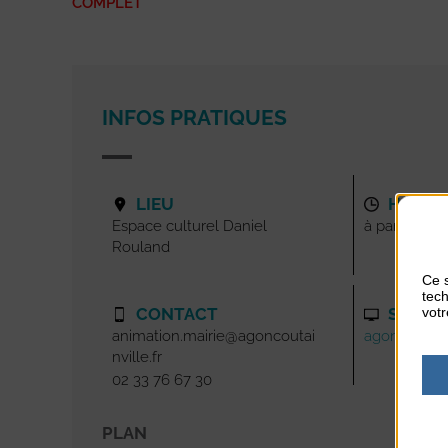
COMPLET
INFOS PRATIQUES
LIEU
HORAI
Espace culturel Daniel
à partir de 
Rouland
Ce s
tech
votr
CONTACT
SITE I
animation.mairie@agoncoutai
agoncoutainv
nville.fr
02 33 76 67 30
PLAN