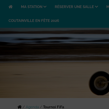
MA STATION
RÉSERVER UNE SALLE
M
COUTAINVILLE EN FÊTE 2026
/
Agenda
/
Tournoi FiFa