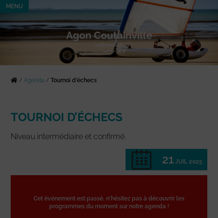
MENU
/
Agenda
/
Tournoi d’échecs
TOURNOI D’ÉCHECS
Niveau intermédiaire et confirmé.
21
JUIL 2025
Cet événement est passé, n'hésitez pas à découvrir les
programmes du moment sur notre agenda !