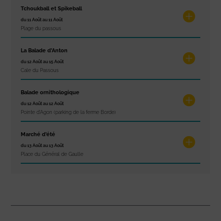
Tchoukball et Spikeball
du 11 Août au 11 Août
Plage du passous
La Balade d’Anton
du 12 Août au 15 Août
Cale du Passous
Balade ornithologique
du 12 Août au 12 Août
Pointe d'Agon (parking de la ferme Borde)
Marché d’été
du 13 Août au 13 Août
Place du Général de Gaulle