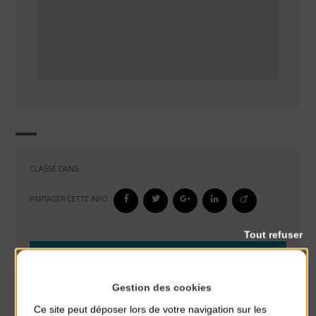
CLASSÉ DANS :
PARTAGER CETTE INFO :
Tout refuser
À noter aussi
Glisse & Environnement
Gestion des cookies
du 9 Août au 9 Août
Ce site peut déposer lors de votre navigation sur les
Place du Général de Gaulle