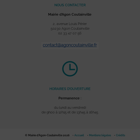
NOUS CONTACTER
Mairie d’Agon Coutainville
2, avenue Louis Périer
50230 Agon Coutainville
02 33 47 07 56
HORAIRES D’OUVERTURE
Permanence :
du lundi au vendredi
de 9h00 à 12h15 et de 13h45 à 16h45
© Mairie d'Agon-Coutainville 2026
Accueil
Mentions légales
Crédits