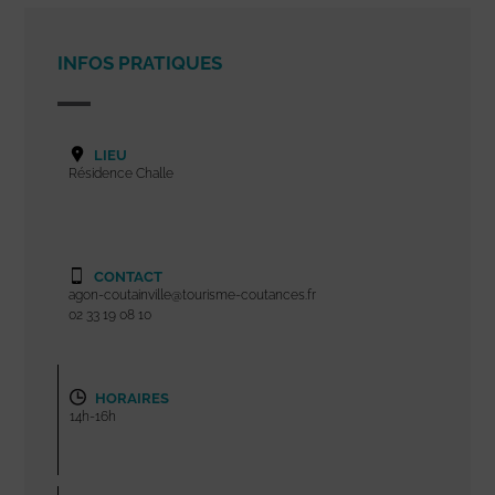
INFOS PRATIQUES
LIEU
Résidence Challe
CONTACT
agon-coutainville@tourisme-coutances.fr
02 33 19 08 10
HORAIRES
14h-16h