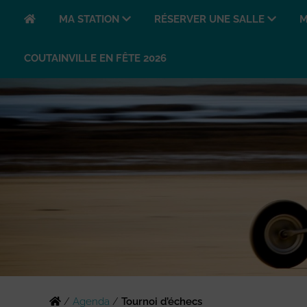
MA STATION
RÉSERVER UNE SALLE
M
COUTAINVILLE EN FÊTE 2026
/
Agenda
/
Tournoi d’échecs