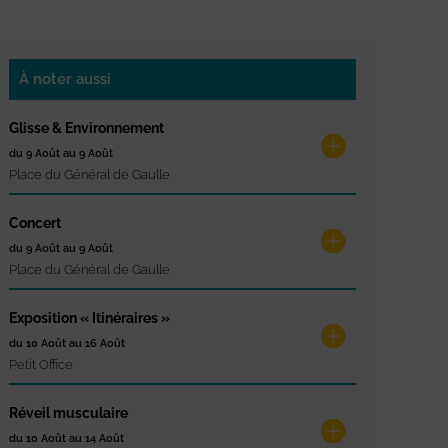
À noter aussi
Glisse & Environnement
du 9 Août au 9 Août
Place du Général de Gaulle
Concert
du 9 Août au 9 Août
Place du Général de Gaulle
Exposition « Itinéraires »
du 10 Août au 16 Août
Petit Office
Réveil musculaire
du 10 Août au 14 Août