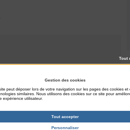
.
Tout 
RES
TARIFS
Gestion des cookies
0
Gratuit
ite peut déposer lors de votre navigation sur les pages des cookies et
nologies similaires. Nous utilisons des cookies sur ce site pour amélior
e expérience utilisateur.
NTERNET
ille.fr
Tout accepter
Personnaliser