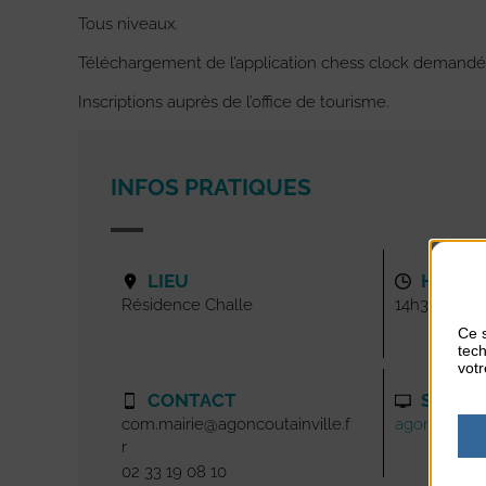
Tous niveaux.
Téléchargement de l’application chess clock demandé
Inscriptions auprès de l’office de tourisme.
INFOS PRATIQUES
LIEU
HORAI
Résidence Challe
14h30-16h3
Ce s
tech
votr
CONTACT
SITE I
com.mairie@agoncoutainville.f
agoncoutainv
r
02 33 19 08 10