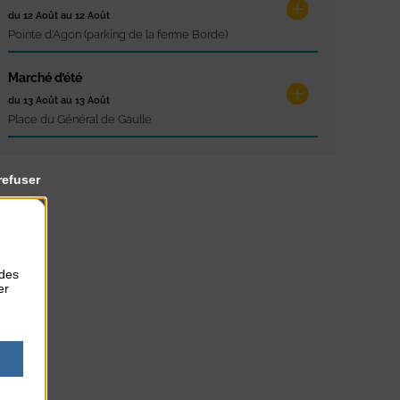
du 12 Août au 12 Août
Pointe d'Agon (parking de la ferme Borde)
Marché d’été
du 13 Août au 13 Août
Place du Général de Gaulle
refuser
 des
er