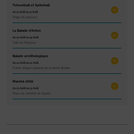
Tchoukball et Spikeball
du 11 Août au 11 Août
Plage du passous
La Balade d’Anton
du 12 Août au 15 Août
Cale du Passous
Balade ornithologique
du 12 Août au 12 Août
Pointe d'Agon (parking de la ferme Borde)
Marché d’été
du 13 Août au 13 Août
Place du Général de Gaulle