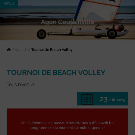
MENU
/
Agenda
/
Tournoi de Beach Volley
TOURNOI DE BEACH VOLLEY
Tous niveaux.
23
JUIL 2025
Cet événement est passé, n'hésitez pas à découvrir les
programmes du moment sur notre agenda !