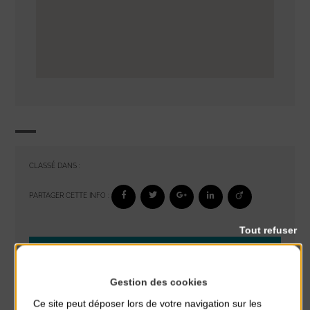
CLASSÉ DANS :
PARTAGER CETTE INFO :
Tout refuser
À noter aussi
Glisse & Environnement
Gestion des cookies
du 9 Août au 9 Août
Ce site peut déposer lors de votre navigation sur les
Place du Général de Gaulle