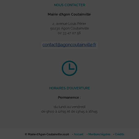
NOUS CONTACTER
Mairie d’Agon Coutainville
2, avenue Louis Périer
50230 Agon Coutainville
02 33 47 07 56
HORAIRES D’OUVERTURE
Permanence :
du lundi au vendredi
de 9h00 à 12h15 et de 13h45 à 16h45
© Mairie d'Agon-Coutainville 2026
Accueil
Mentions légales
Crédits