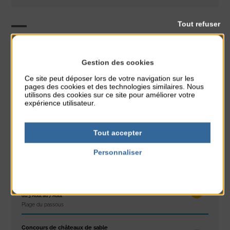
Tout refuser
Théâtre
CLASSÉ DANS :
Gestion des cookies
Ce site peut déposer lors de votre navigation sur les
PARTAGER CETTE INFO :
pages des cookies et des technologies similaires. Nous
utilisons des cookies sur ce site pour améliorer votre
expérience utilisateur.
À noter aussi
Tout accepter
Réveil musculaire
Personnaliser
du 3 Août au 7 Août
Plage du passous
Politique de confidentialité
Stretching
du 3 Août au 7 Août
Plage du passous
Concours de châteaux de sable