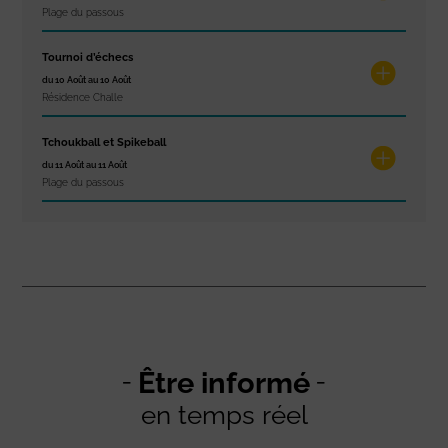
Plage du passous
Tournoi d’échecs
du 10 Août au 10 Août
Résidence Challe
Tchoukball et Spikeball
du 11 Août au 11 Août
Plage du passous
Être informé
en temps réel