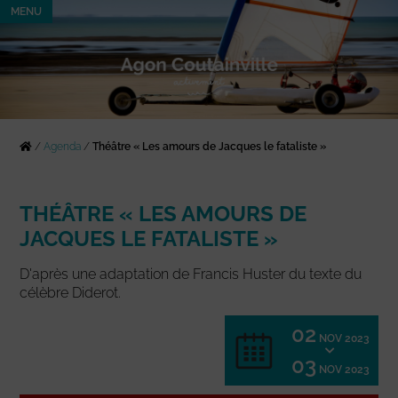
MENU
/
Agenda
/
Théâtre « Les amours de Jacques le fataliste »
THÉÂTRE « LES AMOURS DE
JACQUES LE FATALISTE »
D'après une adaptation de Francis Huster du texte du
célèbre Diderot.
02
NOV 2023
03
NOV 2023