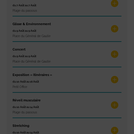
du 7 Août au 7 Août
Plage du passous
Glisse & Environnement
du 9 Août au 9 Août
Place du Général de Gaulle
Concert
du 9 Août au 9 Août
Place du Général de Gaulle
Exposition « Itinéraires »
du 10 Août au 16 Août
Petit Office
Réveil musculaire
du 10 Août au 14 Août
Plage du passous
Stretching
du 10 Août au 14 Août