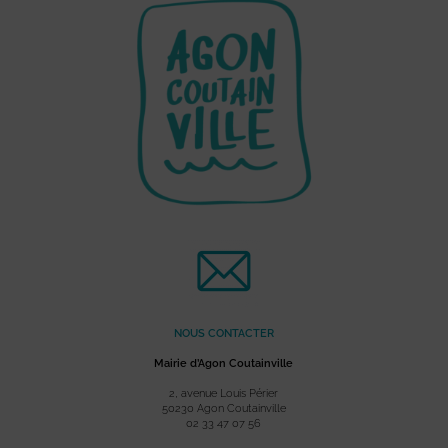
NOUS CONTACTER
Mairie d’Agon Coutainville
2, avenue Louis Périer
50230 Agon Coutainville
02 33 47 07 56