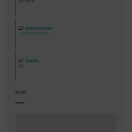
15h-16h30
SITE INTERNET
associationavril.org
TARIFS
5€
PLAN