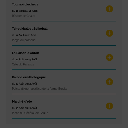
Tournoi d’échecs
du 10 Août au 10 Août
Résidence Challe
Tchoukball et Spikeball
du 11 Août au 11 Août
Plage du passous
La Balade d’Anton
du 12 Août au 15 Août
Cale du Passous
Balade ornithologique
du 12 Août au 12 Août
Pointe d'Agon (parking de la ferme Borde)
Marché d’été
du 13 Août au 13 Août
Place du Général de Gaulle