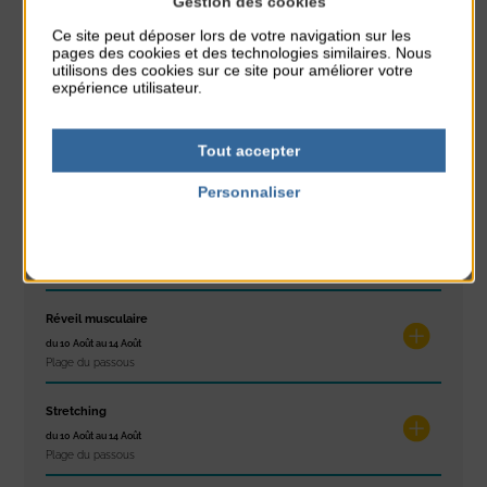
Gestion des cookies
Ce site peut déposer lors de votre navigation sur les
Glisse & Environnement
pages des cookies et des technologies similaires. Nous
du 9 Août au 9 Août
utilisons des cookies sur ce site pour améliorer votre
expérience utilisateur.
Place du Général de Gaulle
Concert
Tout accepter
du 9 Août au 9 Août
Place du Général de Gaulle
Personnaliser
Politique de confidentialité
Exposition « Itinéraires »
du 10 Août au 16 Août
Petit Office
Réveil musculaire
du 10 Août au 14 Août
Plage du passous
Stretching
du 10 Août au 14 Août
Plage du passous