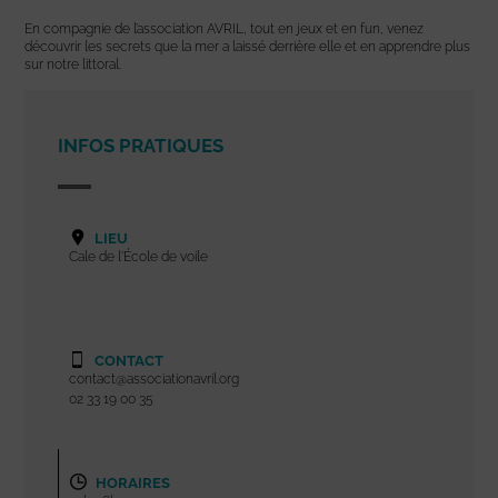
En compagnie de l’association AVRIL, tout en jeux et en fun, venez
découvrir les secrets que la mer a laissé derrière elle et en apprendre plus
sur notre littoral.
INFOS PRATIQUES
LIEU
Cale de l'École de voile
CONTACT
contact@associationavril.org
02 33 19 00 35
HORAIRES