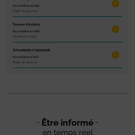
du 10 Août au 14 Août
Plage du passous
Tournoi d’échecs
du 10 Août au 10 Août
Résidence Challe
Tchoukball et Spikeball
du 11 Août au 11 Août
Plage du passous
Être informé
en temps réel