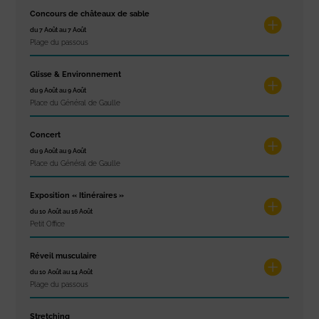
Concours de châteaux de sable
du 7 Août au 7 Août
Plage du passous
Glisse & Environnement
du 9 Août au 9 Août
Place du Général de Gaulle
Concert
du 9 Août au 9 Août
Place du Général de Gaulle
Exposition « Itinéraires »
du 10 Août au 16 Août
Petit Office
Réveil musculaire
du 10 Août au 14 Août
Plage du passous
Stretching