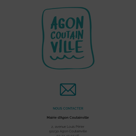
NOUS CONTACTER
Mairie d’Agon Coutainville
2, avenue Louis Périer
50230 Agon Coutainville
02 33 47 07 56