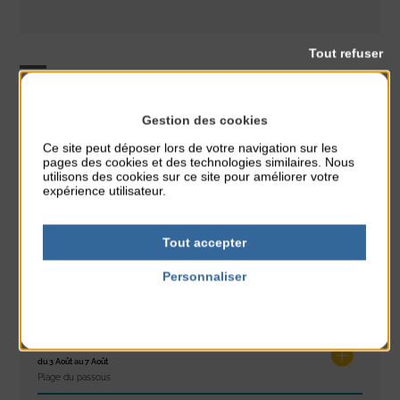
Tout refuser
Animation
Bien être
Sport
CLASSÉ DANS :
Gestion des cookies
Ce site peut déposer lors de votre navigation sur les
PARTAGER CETTE INFO :
pages des cookies et des technologies similaires. Nous
utilisons des cookies sur ce site pour améliorer votre
expérience utilisateur.
À noter aussi
Tout accepter
Réveil musculaire
Personnaliser
du 3 Août au 7 Août
Politique de confidentialité
Plage du passous
Stretching
du 3 Août au 7 Août
Plage du passous