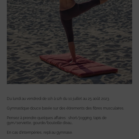
Du lundi au vendredi de 11h à 12h du 10 juillet au 25 août 2023.
Gymnastique douce basée sur des étirements des fibres musculaires.
Pensez à prendre quelques affaires : short/jogging, tapis de
gym/serviette, gourde/bouteille d’eau…
En cas d’intempéries, repli au gymnase.