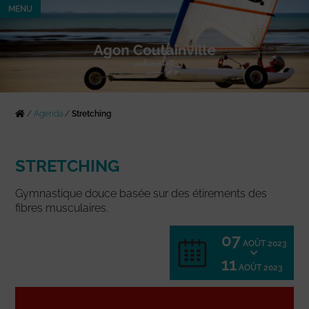
MENU
/
Agenda
/
Stretching
STRETCHING
Gymnastique douce basée sur des étirements des
fibres musculaires.
07
AOÛT 2023
11
AOÛT 2023