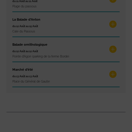
du 11 Août au 11 Août
Plage du passous
La Balade d’Anton
du 12 Août au 15 Août
Cale du Passous
Balade ornithologique
du 12 Août au 12 Août
Pointe d'Agon (parking de la ferme Borde)
Marché d’été
du 13 Août au 13 Août
Place du Général de Gaulle