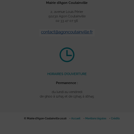
Mairie d’Agon Coutainville
2, avenue Louis Périer
50230 Agon Coutainville
02 33 47 07 56
HORAIRES D’OUVERTURE
Permanence :
du lundi au vendredi
de 9h00 à 12h15 et de 13h45 à 16h45
© Mairie d'Agon-Coutainville 2026
Accueil
Mentions légales
Crédits