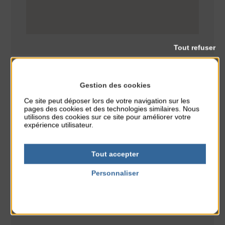
Tout refuser
Gestion des cookies
Sport
Ce site peut déposer lors de votre navigation sur les
CLASSÉ DANS :
pages des cookies et des technologies similaires. Nous
utilisons des cookies sur ce site pour améliorer votre
expérience utilisateur.
PARTAGER CETTE INFO :
Tout accepter
À noter aussi
Personnaliser
Glisse & Environnement
Politique de confidentialité
du 9 Août au 9 Août
Place du Général de Gaulle