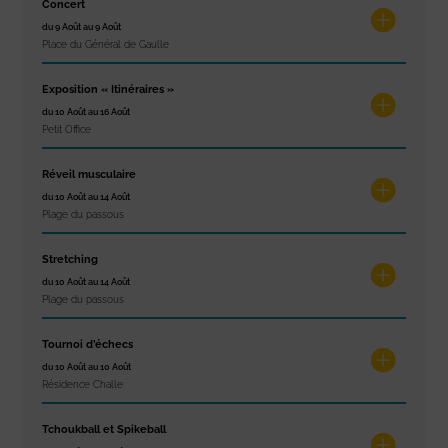
Concert
du 9 Août au 9 Août
Place du Général de Gaulle
Exposition « Itinéraires »
du 10 Août au 16 Août
Petit Office
Réveil musculaire
du 10 Août au 14 Août
Plage du passous
Stretching
du 10 Août au 14 Août
Plage du passous
Tournoi d’échecs
du 10 Août au 10 Août
Résidence Challe
Tchoukball et Spikeball