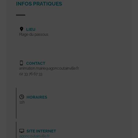
INFOS PRATIQUES
LIEU
Plage du passous
CONTACT
animation.mairie@agoncoutainville.fr
02 33 76 67 33
HORAIRES
11h
SITE INTERNET
agoncoutainville.fr