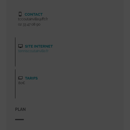
CONTACT
tccoutainville@fft.fr
02 33 47 08 90
SITE INTERNET
tenniscoutainville.fr
TARIFS
80€
PLAN