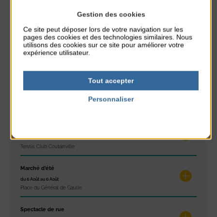
Gestion des cookies
À noter aussi
Ce site peut déposer lors de votre navigation sur les
pages des cookies et des technologies similaires. Nous
utilisons des cookies sur ce site pour améliorer votre
Réveil musculaire
expérience utilisateur.
du 3 Août au 7 Août
Plage du passous
Tout accepter
Stretching
du 3 Août au 7 Août
Personnaliser
Plage du passous
Politique de confidentialité
Les ateliers d’Isa
du 4 Août au 6 Août
Tennis Club Coutainville
Marché d’été
du 6 Août au 6 Août
Place du Général de Gaulle
Spectacle de rue