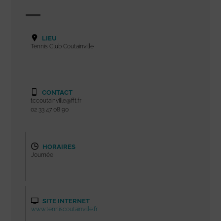
LIEU
Tennis Club Coutainville
CONTACT
tccoutainville@fft.fr
02 33 47 08 90
HORAIRES
Journée
SITE INTERNET
www.tenniscoutainville.fr