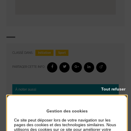
Initiation
Sport
CLASSÉ DANS :
PARTAGER CETTE INFO :
Tout refuser
À noter aussi
Réveil musculaire
du 3 Août au 7 Août
Gestion des cookies
Plage du passous
Ce site peut déposer lors de votre navigation sur les
pages des cookies et des technologies similaires. Nous
Stretching
utilisons des cookies sur ce site pour améliorer votre