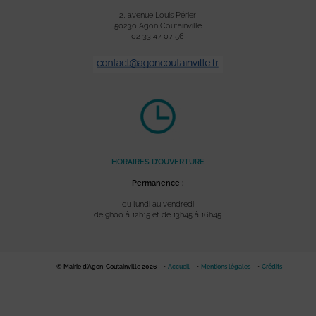
2, avenue Louis Périer
50230 Agon Coutainville
02 33 47 07 56
HORAIRES D’OUVERTURE
Permanence :
du lundi au vendredi
de 9h00 à 12h15 et de 13h45 à 16h45
© Mairie d'Agon-Coutainville 2026
Accueil
Mentions légales
Crédits