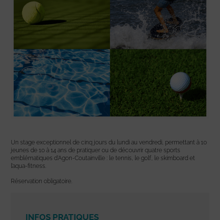
Un stage exceptionnel de cinq jours du lundi au vendredi, permettant à 10
jeunes de 10 à 14 ans de pratiquer ou de découvrir quatre sports
emblématiques d’Agon-Coutainville : le tennis, le golf, le skimboard et
l’aqua-fitness.
Réservation obligatoire.
INFOS PRATIQUES