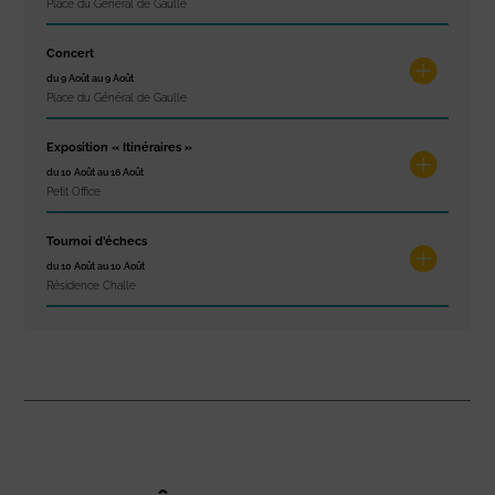
Place du Général de Gaulle
Concert
du 9 Août au 9 Août
Place du Général de Gaulle
Exposition « Itinéraires »
du 10 Août au 16 Août
Petit Office
Tournoi d’échecs
du 10 Août au 10 Août
Résidence Challe