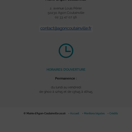
2, avenue Louis Périer
50230 Agon Coutainville
02 33 47 07 56
HORAIRES D’OUVERTURE
Permanence :
du lundi au vendredi
de 9h00 à 12h15 et de 13h45 à 16h45
© Mairie d'Agon-Coutainville 2026
Accueil
Mentions légales
Crédits