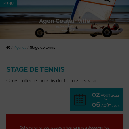
MENU
/
Agenda
/
Stage de tennis
STAGE DE TENNIS
Cours collectifs ou individuels. Tous niveaux.
02
AOÛT 2024
06
AOÛT 2024
Cet événement est passé, n'hésitez pas à découvrir les