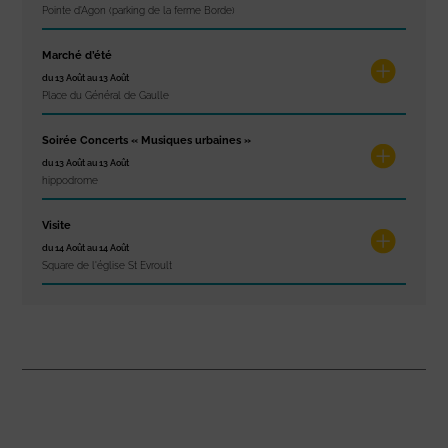
Pointe d'Agon (parking de la ferme Borde)
Marché d’été
du 13 Août au 13 Août
Place du Général de Gaulle
Soirée Concerts « Musiques urbaines »
du 13 Août au 13 Août
hippodrome
Visite
du 14 Août au 14 Août
Square de l'église St Evroult