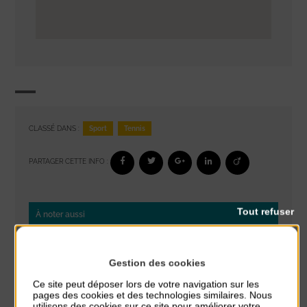
Sport
Tennis
CLASSÉ DANS :
PARTAGER CETTE INFO :
Tout refuser
À noter aussi
Exposition « Itinéraires »
du 10 Août au 16 Août
Gestion des cookies
Petit Office
Ce site peut déposer lors de votre navigation sur les
pages des cookies et des technologies similaires. Nous
Réveil musculaire
utilisons des cookies sur ce site pour améliorer votre