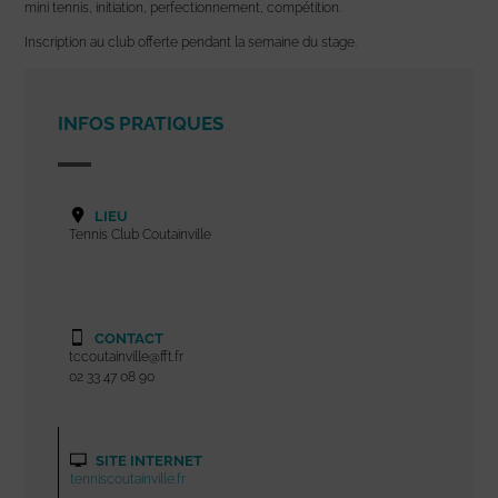
mini tennis, initiation, perfectionnement, compétition.
Inscription au club offerte pendant la semaine du stage.
INFOS PRATIQUES
LIEU
Tennis Club Coutainville
CONTACT
tccoutainville@fft.fr
02 33 47 08 90
SITE INTERNET
tenniscoutainville.fr