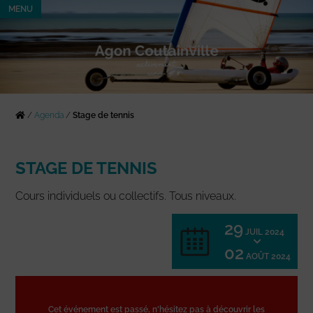
MENU
/
Agenda
/
Stage de tennis
STAGE DE TENNIS
Cours individuels ou collectifs. Tous niveaux.
29
JUIL 2024
02
AOÛT 2024
Cet événement est passé, n'hésitez pas à découvrir les