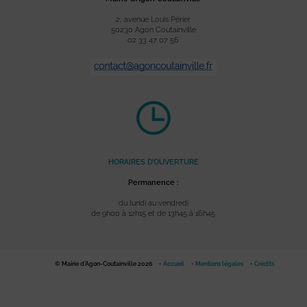
2, avenue Louis Périer
50230 Agon Coutainville
02 33 47 07 56
HORAIRES D’OUVERTURE
Permanence :
du lundi au vendredi
de 9h00 à 12h15 et de 13h45 à 16h45
© Mairie d'Agon-Coutainville 2026
Accueil
Mentions légales
Crédits