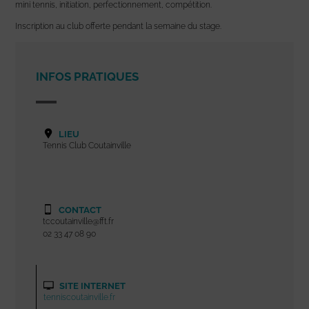
mini tennis, initiation, perfectionnement, compétition.
Inscription au club offerte pendant la semaine du stage.
INFOS PRATIQUES
LIEU
Tennis Club Coutainville
CONTACT
tccoutainville@fft.fr
02 33 47 08 90
SITE INTERNET
tenniscoutainville.fr