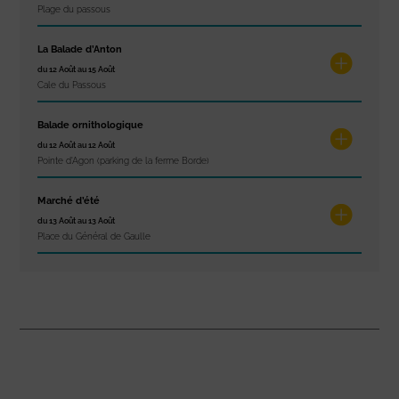
Plage du passous
La Balade d’Anton
du 12 Août au 15 Août
Cale du Passous
Balade ornithologique
du 12 Août au 12 Août
Pointe d'Agon (parking de la ferme Borde)
Marché d’été
du 13 Août au 13 Août
Place du Général de Gaulle