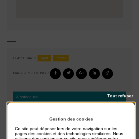
Sport
Tennis
CLASSÉ DANS :
PARTAGER CETTE INFO :
Tout refuser
À noter aussi
Glisse & Environnement
du 9 Août au 9 Août
Gestion des cookies
Place du Général de Gaulle
Ce site peut déposer lors de votre navigation sur les
pages des cookies et des technologies similaires. Nous
Concert
utilisons des cookies sur ce site pour améliorer votre