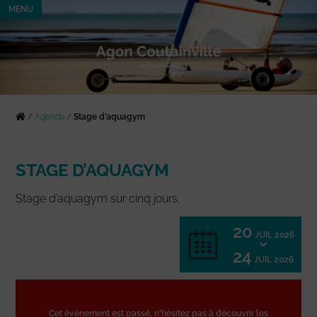
MENU
/
Agenda
/
Stage d’aquagym
STAGE D’AQUAGYM
Stage d’aquagym sur cinq jours.
20
JUIL 2026
24
JUIL 2026
Cet événement est passé, n'hésitez pas à découvrir les