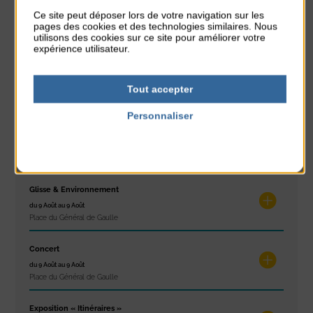
Réveil musculaire
Ce site peut déposer lors de votre navigation sur les
pages des cookies et des technologies similaires. Nous
du 3 Août au 7 Août
utilisons des cookies sur ce site pour améliorer votre
Plage du passous
expérience utilisateur.
Stretching
du 3 Août au 7 Août
Tout accepter
Plage du passous
Personnaliser
Concours de châteaux de sable
Politique de confidentialité
du 7 Août au 7 Août
Plage du passous
Glisse & Environnement
du 9 Août au 9 Août
Place du Général de Gaulle
Concert
du 9 Août au 9 Août
Place du Général de Gaulle
Exposition « Itinéraires »