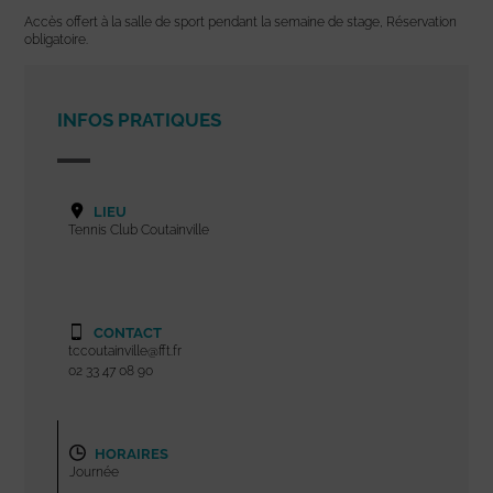
Accès offert à la salle de sport pendant la semaine de stage, Réservation
obligatoire.
INFOS PRATIQUES
LIEU
Tennis Club Coutainville
CONTACT
tccoutainville@fft.fr
02 33 47 08 90
HORAIRES
Journée