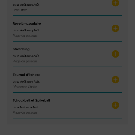
du 10 Août au 16 Août
Petit Office
Réveil musculaire
du 10 Août au 14 Août
Plage du passous
Stretching
du 10 Août au 14 Août
Plage du passous
Tournoi d’échecs
du 10 Août au 10 Août
Résidence Challe
Tchoukball et Spikeball
du 11 Août au 11 Août
Plage du passous