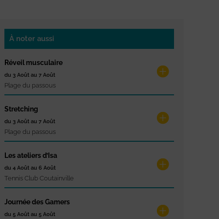
À noter aussi
Réveil musculaire
du 3 Août au 7 Août
Plage du passous
Stretching
du 3 Août au 7 Août
Plage du passous
Les ateliers d’Isa
du 4 Août au 6 Août
Tennis Club Coutainville
Journée des Gamers
du 5 Août au 5 Août