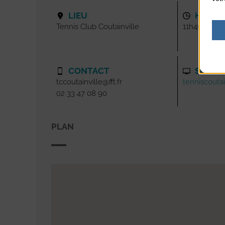
LIEU
HORAI
Tennis Club Coutainville
11h45
CONTACT
SITE I
tccoutainville@fft.fr
tenniscoutain
02 33 47 08 90
PLAN