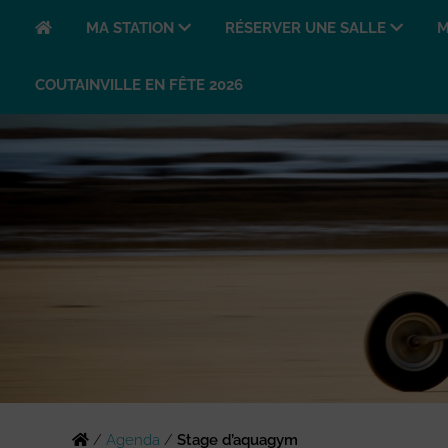
MA STATION
RÉSERVER UNE SALLE
M
COUTAINVILLE EN FÊTE 2026
/
Agenda
/
Stage d’aquagym