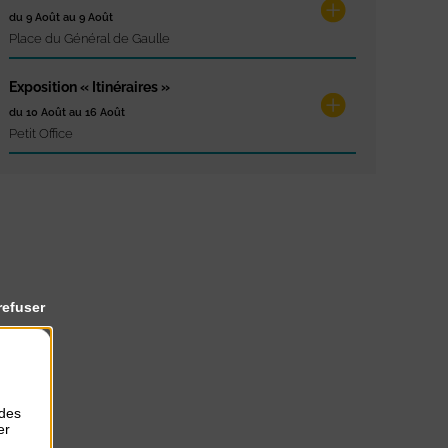
du 9 Août au 9 Août
Place du Général de Gaulle
Exposition « Itinéraires »
du 10 Août au 16 Août
Petit Office
refuser
 des
er