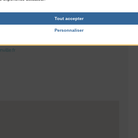
RES
PUBLIC
tous publics
Tout accepter
Personnaliser
NTERNET
ville.fr