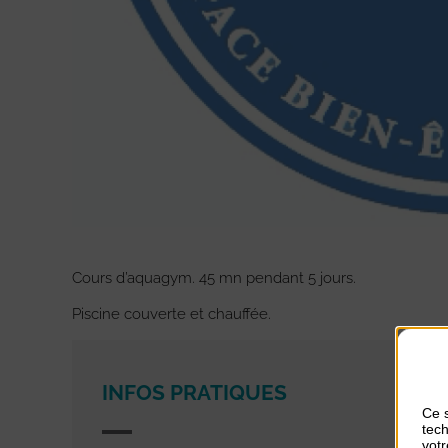
Cours d’aquagym. 45 mn pendant 5 jours.
Piscine couverte et chauffée.
INFOS PRATIQUES
Ce s
tech
votr