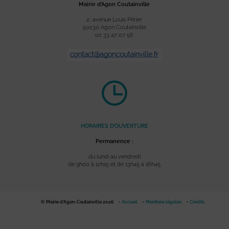
Mairie d’Agon Coutainville
2, avenue Louis Périer
50230 Agon Coutainville
02 33 47 07 56
HORAIRES D’OUVERTURE
Permanence :
du lundi au vendredi
de 9h00 à 12h15 et de 13h45 à 16h45
© Mairie d'Agon-Coutainville 2026
Accueil
Mentions légales
Crédits