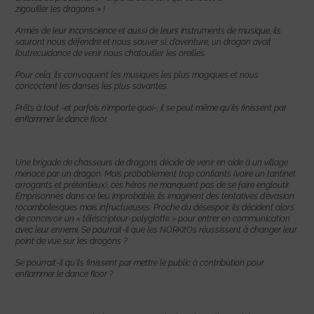
zigouiller les dragons » !
Armés de leur inconscience et aussi de leurs instruments de musique, ils
sauront nous défendre et nous sauver si, d’aventure, un dragon avait
l’outrecuidance de venir nous chatouiller les oreilles.
Pour cela, ils convoquent les musiques les plus magiques et nous
concoctent les danses les plus savantes.
Prêts à tout -et parfois n’importe quoi-, il se peut même qu’ils finissent par
enflammer le dance floor.
Une brigade de chasseurs de dragons décide de venir en aide à un village
menacé par un dragon. Mais probablement trop confiants (voire un tantinet
arrogants et prétentieux), ces héros ne manquent pas de se faire engloutir.
Emprisonnés dans ce lieu improbable, ils imaginent des tentatives d’évasion
rocambolesques mais infructueuses. Proche du désespoir, ils décident alors
de concevoir un « téléscripteur-polyglotte » pour entrer en communication
avec leur ennemi. Se pourrait-il que les NORKitOs réussissent à changer leur
point de vue sur les dragons ?
Se pourrait-il qu’ils finissent par mettre le public à contribution pour
enflammer le dance floor ?