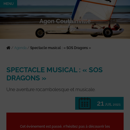
MENU
/
Agenda
/
Spectacle musical : « SOS Dragons »
SPECTACLE MUSICAL : « SOS
DRAGONS »
Une aventure rocambolesque et musicale.
21
JUIL 2021
Cet événement est passé, n'hésitez pas à découvrir les