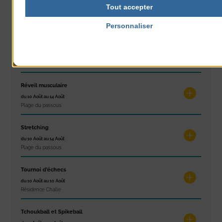
Concert
Tout accepter
du 9 Août au 9 Août
Place du Général de Gaulle
Personnaliser
Politique de confidentialité
Exposition « Itinéraires »
du 10 Août au 16 Août
Petit Office
Réveil musculaire
du 10 Août au 14 Août
Plage du passous
Stretching
du 10 Août au 14 Août
Plage du passous
Tournoi d’échecs
du 10 Août au 10 Août
Résidence Challe
Tchoukball et Spikeball