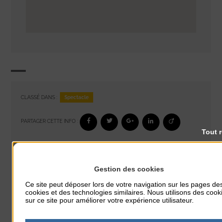
Spectacle
CLASSÉ DANS :
PARTAGER CETTE INFO :
Tout 
À noter aussi
Gestion des cookies
Glisse & Environnement
Ce site peut déposer lors de votre navigation sur les pages de
cookies et des technologies similaires. Nous utilisons des cook
du 9 Août au 9 Août
sur ce site pour améliorer votre expérience utilisateur.
Place du Général de Gaulle