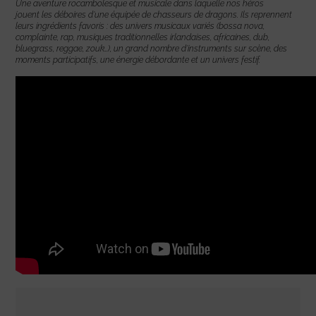
Une aventure rocambolesque et musicale dans laquelle nos héros
jouent les déboires d’une équipée de chasseurs de dragons. Ils reprennent
leurs ingrédients favoris : des univers musicaux variés (bossa nova,
complainte, rap, musiques traditionnelles irlandaises, africaines, dub,
bluegrass, reggae, zouk…), un grand nombre d’instruments sur scène, des
moments participatifs, une énergie débordante et un univers festif.