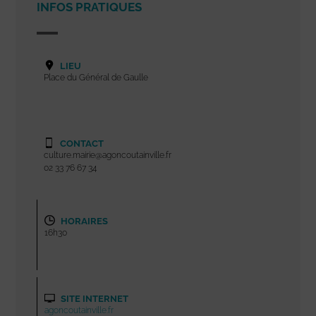
INFOS PRATIQUES
LIEU
Place du Général de Gaulle
CONTACT
culture.mairie@agoncoutainville.fr
02 33 76 67 34
HORAIRES
16h30
SITE INTERNET
agoncoutainville.fr