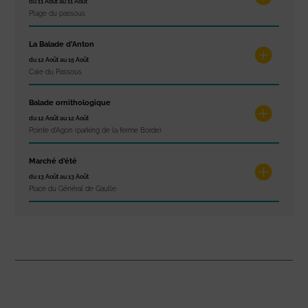
du 11 Août au 11 Août
Plage du passous
La Balade d’Anton
du 12 Août au 15 Août
Cale du Passous
Balade ornithologique
du 12 Août au 12 Août
Pointe d'Agon (parking de la ferme Borde)
Marché d’été
du 13 Août au 13 Août
Place du Général de Gaulle