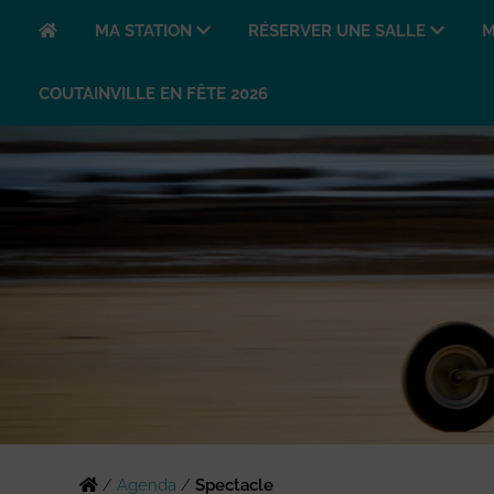
MA STATION
RÉSERVER UNE SALLE
M
COUTAINVILLE EN FÊTE 2026
/
Agenda
/
Spectacle