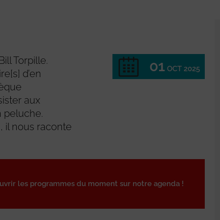
ll Torpille.
01
OCT 2025
re[s] d’en
hèque
ister aux
n peluche.
 il nous raconte
ouvrir les programmes du moment sur notre agenda !