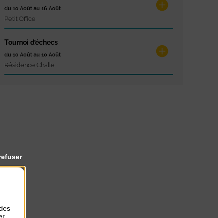
du 10 Août au 16 Août
Petit Office
Tournoi d’échecs
du 10 Août au 10 Août
Résidence Challe
refuser
 des
er