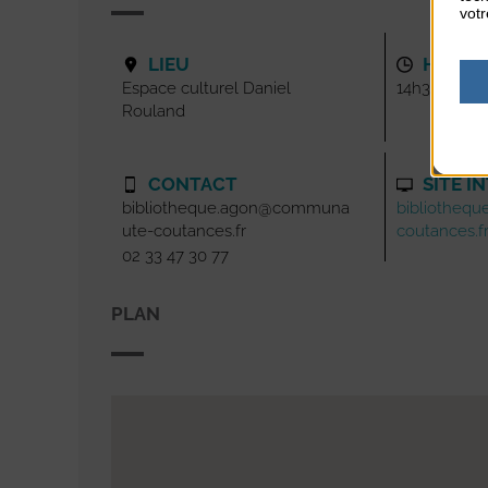
votr
LIEU
HORAI
Espace culturel Daniel
14h30
Rouland
CONTACT
SITE I
bibliotheque.agon@communa
bibliotheq
ute-coutances.fr
coutances.f
02 33 47 30 77
PLAN