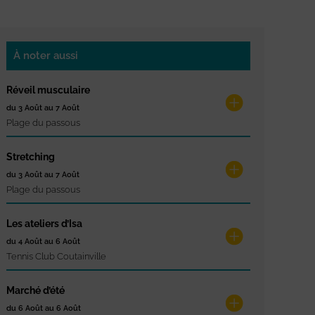
À noter aussi
Réveil musculaire
du 3 Août au 7 Août
Plage du passous
Stretching
du 3 Août au 7 Août
Plage du passous
Les ateliers d’Isa
du 4 Août au 6 Août
Tennis Club Coutainville
Marché d’été
du 6 Août au 6 Août