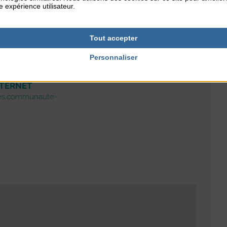
e expérience utilisateur.
RES
TARIFS
Tout accepter
Gratuit
Personnaliser
NTERNET
ues.communaute-
r