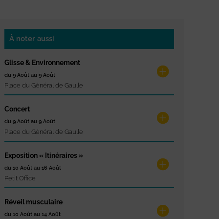
À noter aussi
Glisse & Environnement
du 9 Août au 9 Août
Place du Général de Gaulle
Concert
du 9 Août au 9 Août
Place du Général de Gaulle
Exposition « Itinéraires »
du 10 Août au 16 Août
Petit Office
Réveil musculaire
du 10 Août au 14 Août