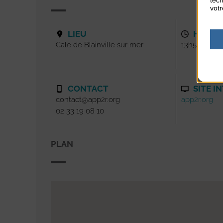
tech
votr
LIEU
HORAI
Cale de Blainville sur mer
13h50
CONTACT
SITE I
contact@app2r.org
app2r.org
02 33 19 08 10
PLAN