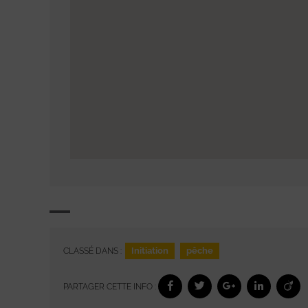
Initiation
pêche
CLASSÉ DANS :
PARTAGER CETTE INFO :