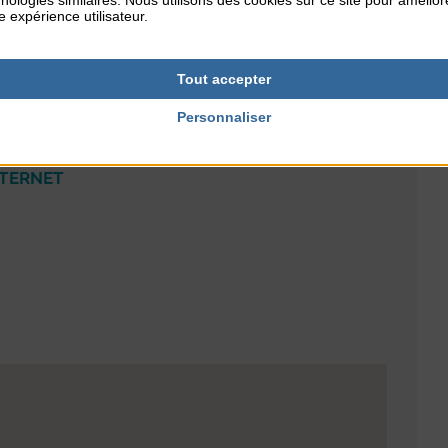
nologies similaires. Nous utilisons des cookies sur ce site pour amélior
e expérience utilisateur.
RES
TARIFS
Tout accepter
5€/personne
Personnaliser
NTERNET