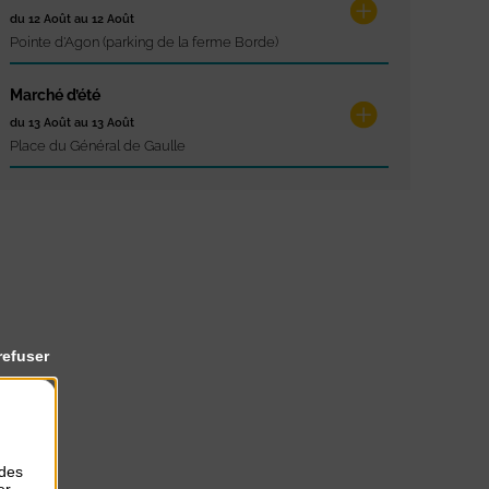
du 12 Août au 12 Août
Pointe d'Agon (parking de la ferme Borde)
Marché d’été
du 13 Août au 13 Août
Place du Général de Gaulle
refuser
 des