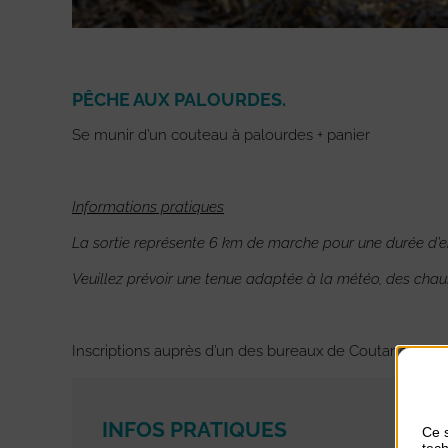
PÊCHE AUX PALOURDES.
Se munir d’un couteau à palourdes + panier
Informations pratiques
La sortie représente 6 km de marche pour une durée d’e
Veuillez prévoir une tenue adaptée à la météo, des chaus
Inscriptions auprès d’un des bureaux de Coutances To
INFOS PRATIQUES
Ce s