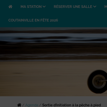
MA STATION
RÉSERVER UNE SALLE
M
COUTAINVILLE EN FÊTE 2026
/
Agenda
/
Sortie d’initiation à la pêche à pied