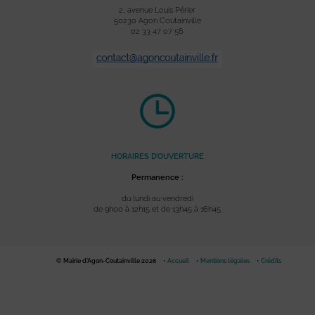
2, avenue Louis Périer
50230 Agon Coutainville
02 33 47 07 56
HORAIRES D’OUVERTURE
Permanence :
du lundi au vendredi
de 9h00 à 12h15 et de 13h45 à 16h45
© Mairie d'Agon-Coutainville 2026
Accueil
Mentions légales
Crédits