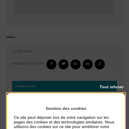
CLASSÉ DANS :
PARTAGER CETTE INFO :
À noter aussi
Tout refuser
Glisse & Environnement
du 9 Août au 9 Août
Gestion des cookies
Place du Général de Gaulle
Ce site peut déposer lors de votre navigation sur les
pages des cookies et des technologies similaires. Nous
Concert
utilisons des cookies sur ce site pour améliorer votre