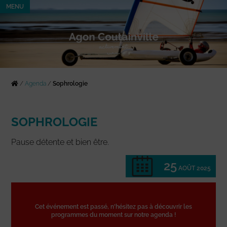
MENU
/
Agenda
/
Sophrologie
SOPHROLOGIE
Pause détente et bien être.
25
AOÛT 2025
Cet événement est passé, n'hésitez pas à découvrir les
programmes du moment sur notre agenda !