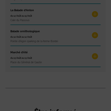
La Balade d’Anton
du 12 Août au 15 Août
Cale du Passous
Balade ornithologique
du 12 Août au 12 Août
Pointe d'Agon (parking de la ferme Borde)
Marché d’été
du 13 Août au 13 Août
Place du Général de Gaulle