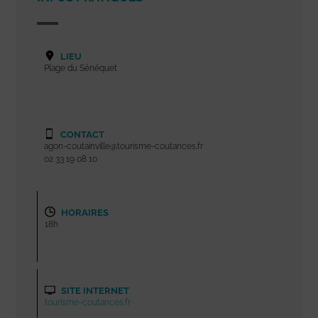
LIEU
Plage du Sénéquet
CONTACT
agon-coutainville@tourisme-coutances.fr
02 33 19 08 10
HORAIRES
18h
SITE INTERNET
tourisme-coutances.fr