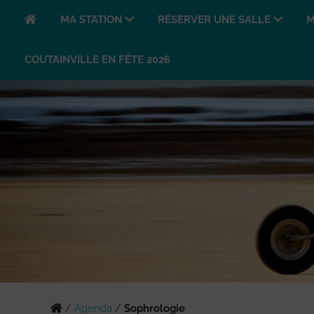
MA STATION
RÉSERVER UNE SALLE
M
COUTAINVILLE EN FÊTE 2026
/
Agenda
/
Sophrologie