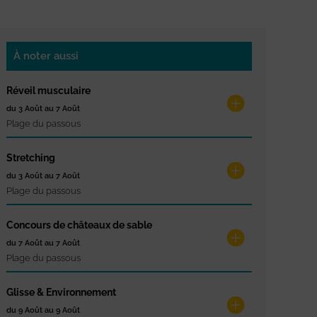
À noter aussi
Réveil musculaire
du 3 Août au 7 Août
Plage du passous
Stretching
du 3 Août au 7 Août
Plage du passous
Concours de châteaux de sable
du 7 Août au 7 Août
Plage du passous
Glisse & Environnement
du 9 Août au 9 Août