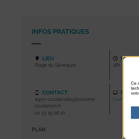
INFOS PRATIQUES
LIEU
HORAI
Plage du Sénéquet
18h
Ce s
tech
CONTACT
SITE I
votr
agon-coutainville@tourisme-
tourisme-co
coutances.fr
02 33 19 08 10
PLAN