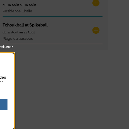
du 10 Août au 10 Août
Résidence Challe
Tchoukball et Spikeball
du 11 Août au 11 Août
Plage du passous
refuser
 des
er