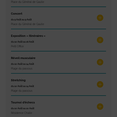
Place du Général de Gaulle
Concert
du 9 Août au 9 Août
Place du Général de Gaulle
Exposition « Itinéraires »
du 10 Août au 16 Août
Petit Office
Réveil musculaire
du 10 Août au 14 Août
Plage du passous
Stretching
du 10 Août au 14 Août
Plage du passous
Tournoi d’échecs
du 10 Août au 10 Août
Résidence Challe