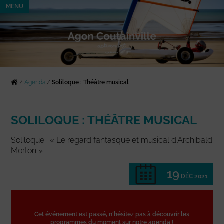
MENU
/
Agenda
/
Soliloque : Théâtre musical
SOLILOQUE : THÉÂTRE MUSICAL
Soliloque : « Le regard fantasque et musical d’Archibald
Morton »
19
DÉC 2021
Cet événement est passé, n'hésitez pas à découvrir les
programmes du moment sur notre agenda !