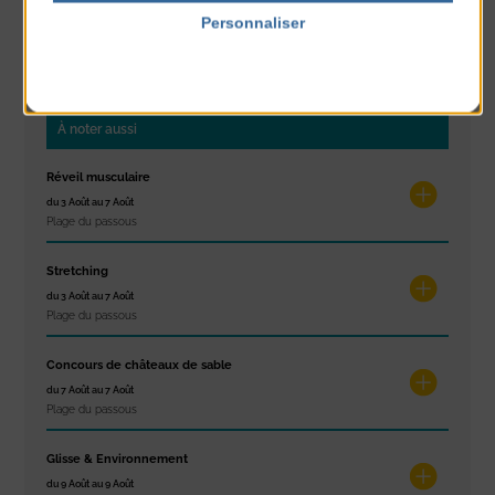
Personnaliser
PARTAGER CETTE INFO :
Politique de confidentialité
À noter aussi
Réveil musculaire
du 3 Août au 7 Août
Plage du passous
Stretching
du 3 Août au 7 Août
Plage du passous
Concours de châteaux de sable
du 7 Août au 7 Août
Plage du passous
Glisse & Environnement
du 9 Août au 9 Août