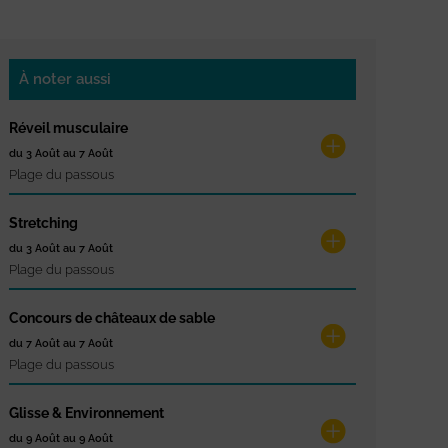
À noter aussi
Réveil musculaire
du 3 Août au 7 Août
Plage du passous
Stretching
du 3 Août au 7 Août
Plage du passous
Concours de châteaux de sable
du 7 Août au 7 Août
Plage du passous
Glisse & Environnement
du 9 Août au 9 Août