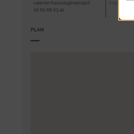
valentin.francois@hotmail.fr
moodandw
06 60 68 63 42
PLAN