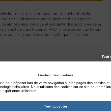
minaires de jardins et de sculptures en bois millénaire
ature. Les luminaires de jardins, illuminent les espaces
t une atmosphère magique et apaisante dès la tombée de la
ers vibrant de Juan Roberto TARO, la toile devient un terrain
, où la couleur respire, s’entrechoque et se libère.
Tout 
Gestion des cookies
RES
TARIFS
ite peut déposer lors de votre navigation sur les pages des cookies et
Entrée libre
nologies similaires. Nous utilisons des cookies sur ce site pour amélior
e expérience utilisateur.
Tout accepter
NTERNET