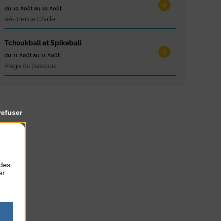
du 10 Août au 10 Août
Résidence Challe
Tchoukball et Spikeball
du 11 Août au 11 Août
Plage du passous
refuser
 des
er