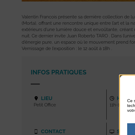
Valentin Francois présente sa dernière collection de lu
(Morta), offrant une rencontre unique entre l’art et la n
extérieurs d’une lumière douce et envoûtante, créan
nuit. Ce dernier invite Juan Roberto TARO . Dans l’univ
d’énergie pure, un espace où le mouvement prend forme
Vernissage de l’exposition : le 12 août à 18h .
INFOS PRATIQUES
LIEU
HORAI
Ce s
Petit Office
11h-19h
tech
votr
CONTACT
SITE I