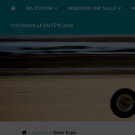
MA STATION
RÉSERVER UNE SALLE
M
COUTAINVILLE EN FÊTE 2026
/
Agenda
/
Solar Expo