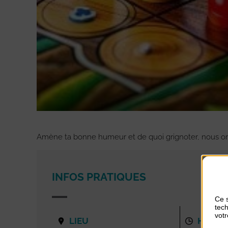
Amène ta bonne humeur et de quoi grignoter, nous on 
INFOS PRATIQUES
Ce s
tech
votr
LIEU
HORAI