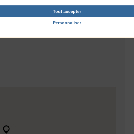
0
Gratuit
Tout accepter
Personnaliser
NTERNET
ues.communaute-
r