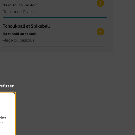
du 10 Août au 10 Août
Résidence Challe
Tchoukball et Spikeball
du 11 Août au 11 Août
Plage du passous
refuser
 des
er