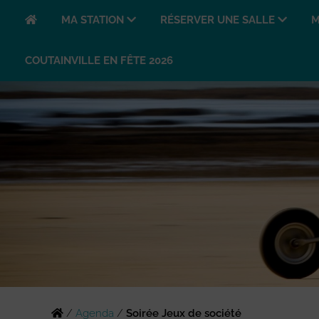
MA STATION
RÉSERVER UNE SALLE
M
COUTAINVILLE EN FÊTE 2026
/
Agenda
/
Soirée Jeux de société