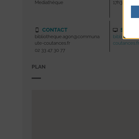
Mediathèque
17h30-21h3
CONTACT
SITE I
bibliotheque.agon@communa
bibliotheq
ute-coutances.fr
coutances.f
02 33 47 30 77
PLAN