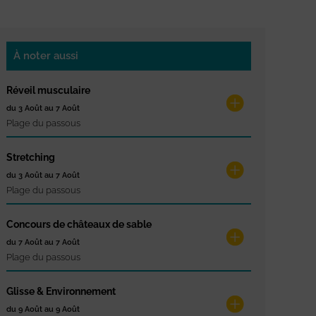
À noter aussi
Réveil musculaire
du 3 Août au 7 Août
Plage du passous
Stretching
du 3 Août au 7 Août
Plage du passous
Concours de châteaux de sable
du 7 Août au 7 Août
Plage du passous
Glisse & Environnement
du 9 Août au 9 Août