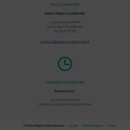
NOUS CONTACTER
Mairie d’Agon Coutainville
2, avenue Louis Périer
50230 Agon Coutainville
02 33 47 07 56
HORAIRES D’OUVERTURE
Permanence :
du lundi au vendredi
de 9h00 à 12h15 et de 13h45 à 16h45
© Mairie d'Agon-Coutainville 2026
Accueil
Mentions légales
Crédits