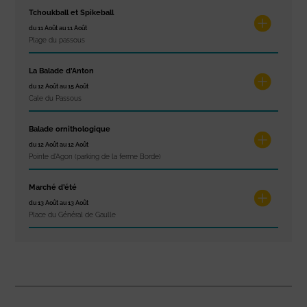
Tchoukball et Spikeball
du 11 Août au 11 Août
Plage du passous
La Balade d’Anton
du 12 Août au 15 Août
Cale du Passous
Balade ornithologique
du 12 Août au 12 Août
Pointe d'Agon (parking de la ferme Borde)
Marché d’été
du 13 Août au 13 Août
Place du Général de Gaulle