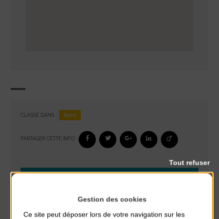
Sport
CLASSÉ DANS :
PARTAGER CETTE INFO :
Tout refuser
À noter aussi
Glisse & Environnement
Gestion des cookies
du 9 Août au 9 Août
Ce site peut déposer lors de votre navigation sur les
Place du Général de Gaulle