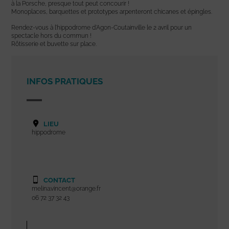
à la Porsche, presque tout peut concourir !
Monoplaces, barquettes et prototypes arpenteront chicanes et épingles.
Rendez-vous à l’hippodrome d’Agon-Coutainville le 2 avril pour un
spectacle hors du commun !
Rôtisserie et buvette sur place.
INFOS PRATIQUES
LIEU
hippodrome
CONTACT
melina.vincent@orange.fr
06 72 37 32 43