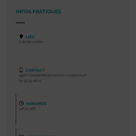
INFOS PRATIQUES
LIEU
Cale du centre
CONTACT
agon-coutainville@tourisme-coutances.fr
02 33 19 08 10
HORAIRES
14h30-16h