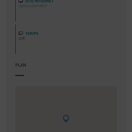
SITE INTERNET
agoncoutainville.fr
TARIFS
20€
PLAN