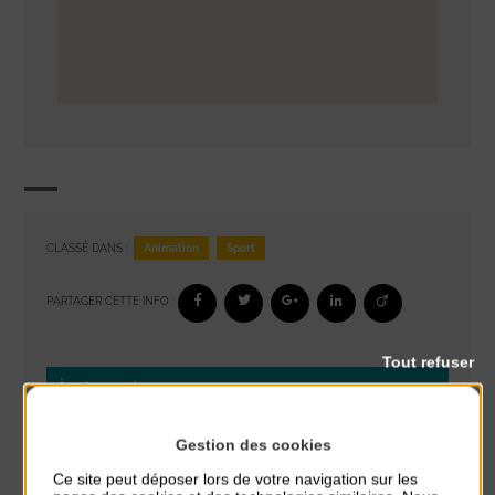
Animation
Sport
CLASSÉ DANS :
PARTAGER CETTE INFO :
Tout refuser
À noter aussi
Glisse & Environnement
Gestion des cookies
du 9 Août au 9 Août
Ce site peut déposer lors de votre navigation sur les
Place du Général de Gaulle