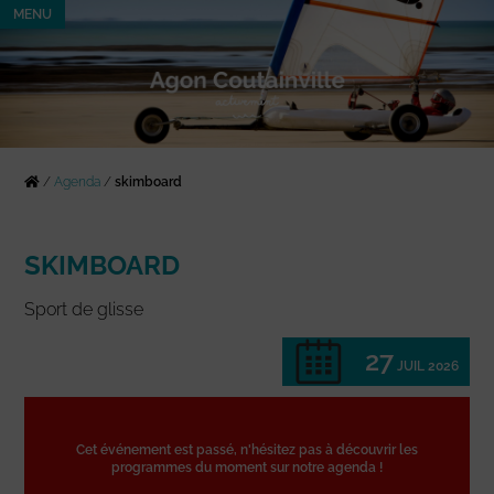
MENU
/
Agenda
/
skimboard
SKIMBOARD
Sport de glisse
27
JUIL 2026
Cet événement est passé, n'hésitez pas à découvrir les
programmes du moment sur notre agenda !