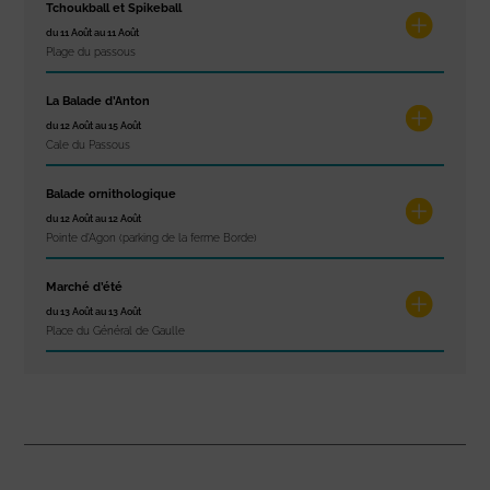
Tchoukball et Spikeball
du 11 Août au 11 Août
Plage du passous
La Balade d’Anton
du 12 Août au 15 Août
Cale du Passous
Balade ornithologique
du 12 Août au 12 Août
Pointe d'Agon (parking de la ferme Borde)
Marché d’été
du 13 Août au 13 Août
Place du Général de Gaulle