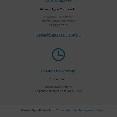
NOUS CONTACTER
Mairie d’Agon Coutainville
2, avenue Louis Périer
50230 Agon Coutainville
02 33 47 07 56
HORAIRES D’OUVERTURE
Permanence :
du lundi au vendredi
de 9h00 à 12h15 et de 13h45 à 16h45
© Mairie d'Agon-Coutainville 2026
Accueil
Mentions légales
Crédits