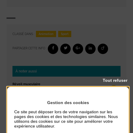
Animation
Sport
CLASSÉ DANS :
PARTAGER CETTE INFO :
À noter aussi
Tout refuser
Réveil musculaire
du 3 Août au 7 Août
Plage du passous
Gestion des cookies
Stretching
Ce site peut déposer lors de votre navigation sur les
pages des cookies et des technologies similaires. Nous
du 3 Août au 7 Août
utilisons des cookies sur ce site pour améliorer votre
Plage du passous
expérience utilisateur.