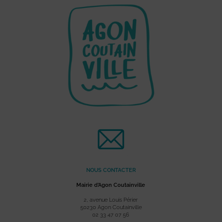
NOUS CONTACTER
Mairie d’Agon Coutainville
2, avenue Louis Périer
50230 Agon Coutainville
02 33 47 07 56