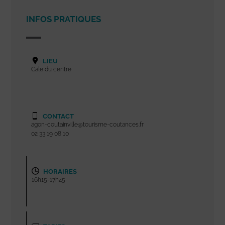
INFOS PRATIQUES
LIEU
Cale du centre
CONTACT
agon-coutainville@tourisme-coutances.fr
02 33 19 08 10
HORAIRES
16h15-17h45