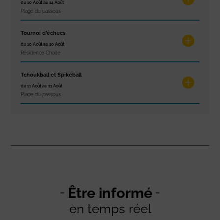
du 10 Août au 14 Août
Plage du passous
Tournoi d’échecs
du 10 Août au 10 Août
Résidence Challe
Tchoukball et Spikeball
du 11 Août au 11 Août
Plage du passous
Être informé
en temps réel