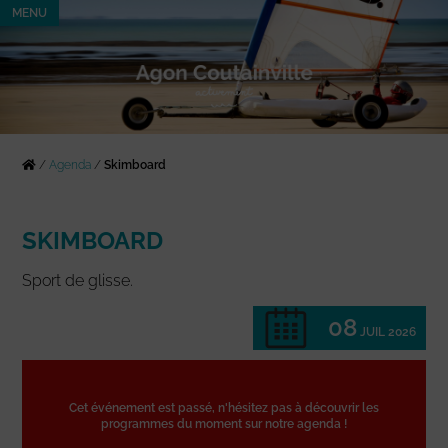
MENU
/
Agenda
/
Skimboard
SKIMBOARD
Sport de glisse.
08
JUIL 2026
Cet événement est passé, n'hésitez pas à découvrir les
programmes du moment sur notre agenda !