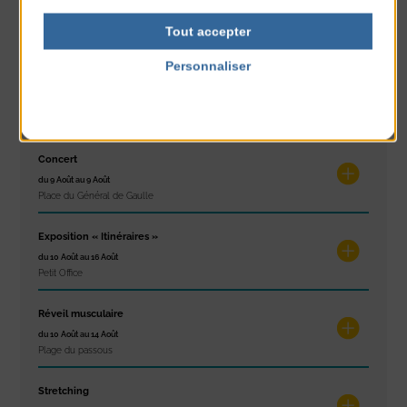
Concours de châteaux de sable
du 7 Août au 7 Août
Tout accepter
Plage du passous
Personnaliser
Glisse & Environnement
Politique de confidentialité
du 9 Août au 9 Août
Place du Général de Gaulle
Concert
du 9 Août au 9 Août
Place du Général de Gaulle
Exposition « Itinéraires »
du 10 Août au 16 Août
Petit Office
Réveil musculaire
du 10 Août au 14 Août
Plage du passous
Stretching