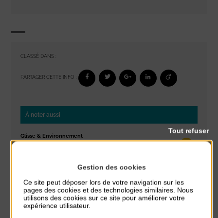
CLASSÉ DANS :
PARTAGER CETTE INFO :
À noter aussi
Tout refuser
Glisse & Environnement
du 9 Août au 9 Août
Place du Général de Gaulle
Gestion des cookies
Concert
Ce site peut déposer lors de votre navigation sur les
du 9 Août au 9 Août
pages des cookies et des technologies similaires. Nous
utilisons des cookies sur ce site pour améliorer votre
Place du Général de Gaulle
expérience utilisateur.