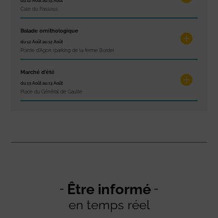
du 12 Août au 15 Août
Cale du Passous
Balade ornithologique
du 12 Août au 12 Août
Pointe d'Agon (parking de la ferme Borde)
Marché d’été
du 13 Août au 13 Août
Place du Général de Gaulle
Être informé
en temps réel