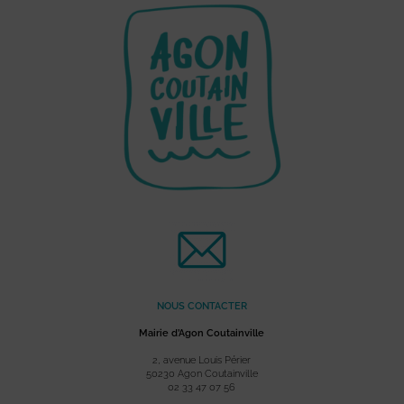
NOUS CONTACTER
Mairie d’Agon Coutainville
2, avenue Louis Périer
50230 Agon Coutainville
02 33 47 07 56