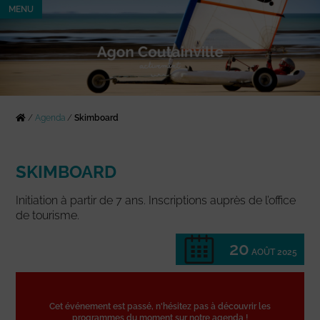
MENU
/
Agenda
/
Skimboard
SKIMBOARD
Initiation à partir de 7 ans. Inscriptions auprès de l’office
de tourisme.
20
AOÛT 2025
Cet événement est passé, n'hésitez pas à découvrir les
programmes du moment sur notre agenda !