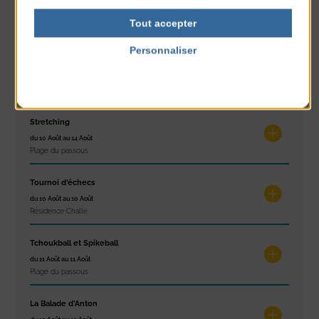
Exposition « Itinéraires »
du 10 Août au 16 Août
Tout accepter
Petit Office
Personnaliser
Réveil musculaire
Politique de confidentialité
du 10 Août au 14 Août
Plage du passous
Stretching
du 10 Août au 14 Août
Plage du passous
Tournoi d’échecs
du 10 Août au 10 Août
Résidence Challe
Tchoukball et Spikeball
du 11 Août au 11 Août
Plage du passous
La Balade d’Anton