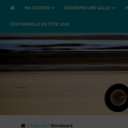
MA STATION
RÉSERVER UNE SALLE
M
COUTAINVILLE EN FÊTE 2026
/
Agenda
/
Skimboard