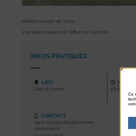
Initiation à partir de 7 ans.
Inscriptions auprès de l’office de tourisme.
INFOS PRATIQUES
LIEU
HORAI
Cale du centre
16h15-17h45
Ce s
tech
votr
CONTACT
agon-coutainville@tourisme-
coutances.fr
02 33 19 08 10