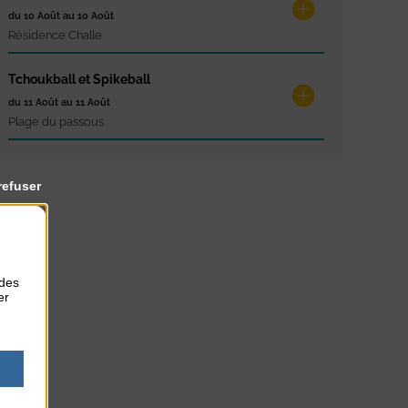
du 10 Août au 10 Août
Résidence Challe
Tchoukball et Spikeball
du 11 Août au 11 Août
Plage du passous
refuser
 des
er