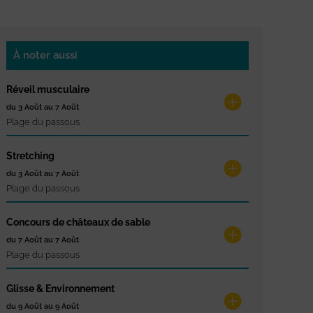
À noter aussi
Réveil musculaire
du 3 Août au 7 Août
Plage du passous
Stretching
du 3 Août au 7 Août
Plage du passous
Concours de châteaux de sable
du 7 Août au 7 Août
Plage du passous
Glisse & Environnement
du 9 Août au 9 Août