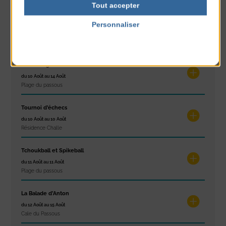
Tout accepter
Réveil musculaire
Personnaliser
du 10 Août au 14 Août
Politique de confidentialité
Plage du passous
Stretching
du 10 Août au 14 Août
Plage du passous
Tournoi d’échecs
du 10 Août au 10 Août
Résidence Challe
Tchoukball et Spikeball
du 11 Août au 11 Août
Plage du passous
La Balade d’Anton
du 12 Août au 15 Août
Cale du Passous