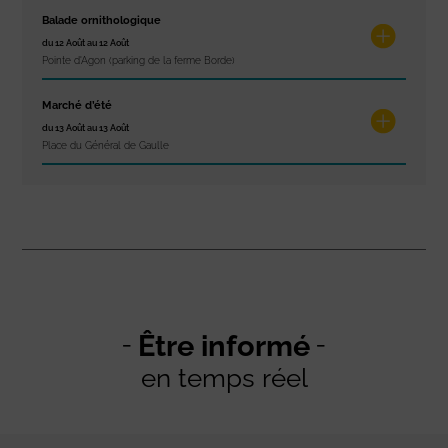
Balade ornithologique
du 12 Août au 12 Août
Pointe d'Agon (parking de la ferme Borde)
Marché d’été
du 13 Août au 13 Août
Place du Général de Gaulle
Être informé
en temps réel