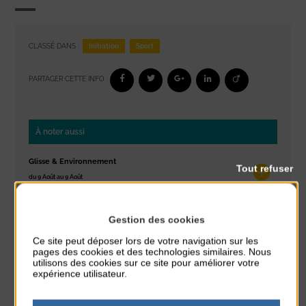
Initiation
Sport
CLASSÉ DANS :
PARTAGER CETTE INFO :
À noter aussi
Glisse & Environnement
Tout refuser
du 9 Août au 9 Août
Place du Général de Gaulle
Gestion des cookies
Concert
du 9 Août au 9 Août
Ce site peut déposer lors de votre navigation sur les
Place du Général de Gaulle
pages des cookies et des technologies similaires. Nous
utilisons des cookies sur ce site pour améliorer votre
expérience utilisateur.
Exposition « Itinéraires »
du 10 Août au 16 Août
Petit Office