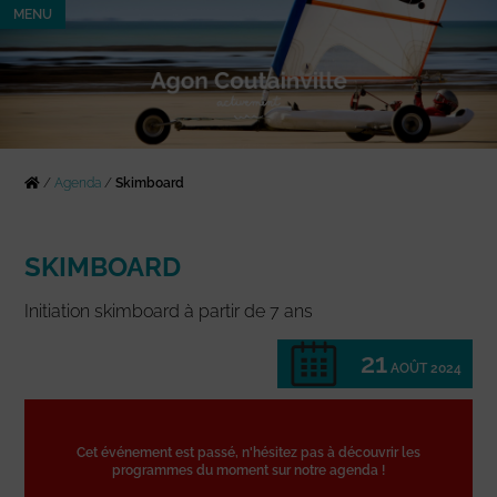
MENU
/
Agenda
/
Skimboard
SKIMBOARD
Initiation skimboard à partir de 7 ans
21
AOÛT 2024
Cet événement est passé, n'hésitez pas à découvrir les
programmes du moment sur notre agenda !