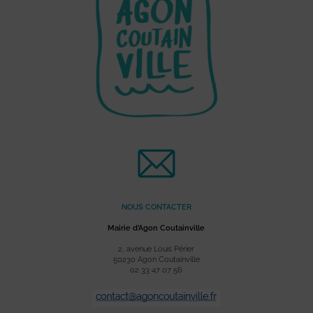
NOUS CONTACTER
Mairie d’Agon Coutainville
2, avenue Louis Périer
50230 Agon Coutainville
02 33 47 07 56