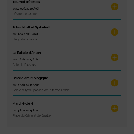
Tournoi d’échecs
du 10 Août au 10 Août
Résidence Challe
Tchoukball et Spikeball
du 11 Août au 11 Août
Plage du passous
La Balade d’Anton
du 12 Août au 15 Août
Cale du Passous
Balade ornithologique
du 12 Août au 12 Août
Pointe d'Agon (parking de la ferme Borde)
Marché d’été
du 13 Août au 13 Août
Place du Général de Gaulle