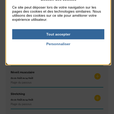
Ce site peut déposer lors de votre navigation sur les
Glisse & Environnement
pages des cookies et des technologies similaires. Nous
du 9 Août au 9 Août
utilisons des cookies sur ce site pour améliorer votre
Place du Général de Gaulle
expérience utilisateur.
Concert
Tout accepter
du 9 Août au 9 Août
Place du Général de Gaulle
Personnaliser
Politique de confidentialité
Exposition « Itinéraires »
du 10 Août au 16 Août
Petit Office
Réveil musculaire
du 10 Août au 14 Août
Plage du passous
Stretching
du 10 Août au 14 Août
Plage du passous