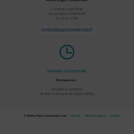
Mairie d’Agon Coutainville
2, avenue Louis Périer
50230 Agon Coutainville
02 33 47 07 56
HORAIRES D’OUVERTURE
Permanence :
du lundi au vendredi
de 9h00 à 12h15 et de 13h45 à 16h45
© Mairie d'Agon-Coutainville 2026
Accueil
Mentions légales
Crédits