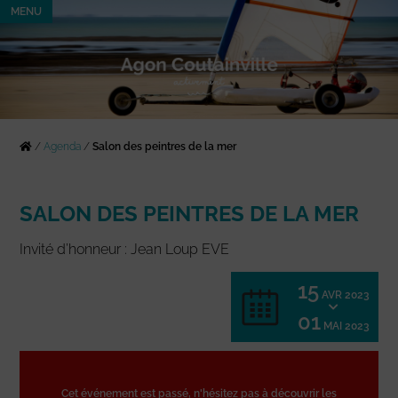
MENU
/
Agenda
/
Salon des peintres de la mer
SALON DES PEINTRES DE LA MER
Invité d’honneur : Jean Loup EVE
15
AVR 2023
01
MAI 2023
Cet événement est passé, n'hésitez pas à découvrir les