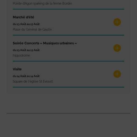
Pointe d'Agon (parking de la ferme Borde)
Marché d’été
du 13 Août au 13 Août
Place du Général de Gaulle
Soirée Concerts « Musiques urbaines »
du 13 Août au 13 Août
hippodrome
Visite
du 14 Août au 14 Août
Square de l'église St Evroult