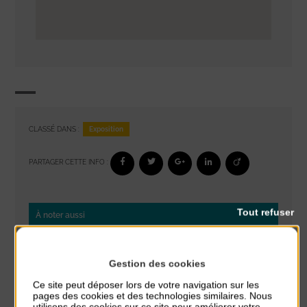
Exposition
CLASSÉ DANS :
PARTAGER CETTE INFO :
Tout refuser
À noter aussi
Exposition « Itinéraires »
du 10 Août au 16 Août
Gestion des cookies
Petit Office
Ce site peut déposer lors de votre navigation sur les
pages des cookies et des technologies similaires. Nous
Réveil musculaire
utilisons des cookies sur ce site pour améliorer votre