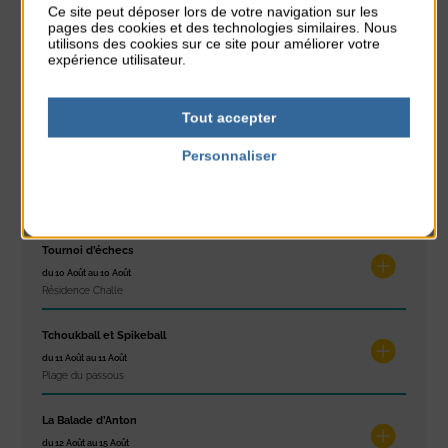
Ce site peut déposer lors de votre navigation sur les
du 10 Août au 16 Août
pages des cookies et des technologies similaires. Nous
Petit Office
utilisons des cookies sur ce site pour améliorer votre
expérience utilisateur.
Réveil musculaire
du 10 Août au 14 Août
Tout accepter
Plage du passous
Personnaliser
Stretching
Politique de confidentialité
du 10 Août au 14 Août
Plage du passous
Tournoi d’échecs
du 10 Août au 10 Août
Résidence Challe
Tchoukball et Spikeball
du 11 Août au 11 Août
Plage du passous
La Balade d’Anton
du 12 Août au 15 Août