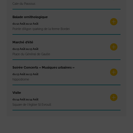
Cale du Passous
Balade ornithologique
du 12 Août au 12 Août
Pointe d'Agon (parking de la ferme Borde)
Marché d’été
du 13 Août au 13 Août
Place du Général de Gaulle
Soirée Concerts « Musiques urbaines »
du 13 Août au 13 Août
hippodrome
Visite
du 14 Août au 14 Août
Square de l'église St Evroult