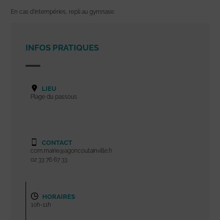
En cas d’intempéries, repli au gymnase.
INFOS PRATIQUES
LIEU
Plage du passous
CONTACT
com.mairie@agoncoutainville.fr
02 33 76 67 33
HORAIRES
10h-11h