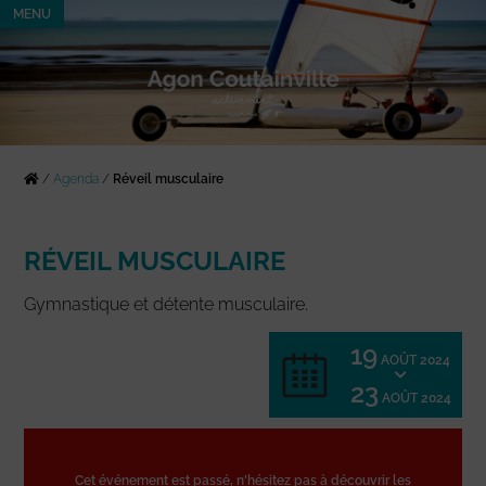
MENU
/
Agenda
/
Réveil musculaire
RÉVEIL MUSCULAIRE
Gymnastique et détente musculaire.
19
AOÛT 2024
23
AOÛT 2024
Cet événement est passé, n'hésitez pas à découvrir les