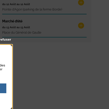
du 12 Août au 12 Août
Pointe d'Agon (parking de la ferme Borde)
Marché d’été
du 13 Août au 13 Août
Place du Général de Gaulle
refuser
 des
er