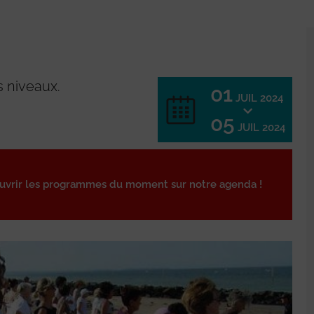
 niveaux.
01
JUIL 2024
05
JUIL 2024
ouvrir les programmes du moment sur notre agenda !