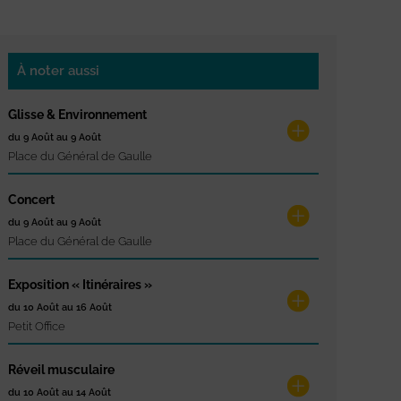
À noter aussi
Glisse & Environnement
du 9 Août au 9 Août
Place du Général de Gaulle
Concert
du 9 Août au 9 Août
Place du Général de Gaulle
Exposition « Itinéraires »
du 10 Août au 16 Août
Petit Office
Réveil musculaire
du 10 Août au 14 Août