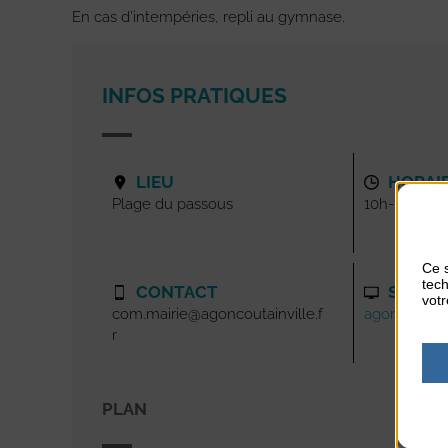
En cas d’intempéries, repli au gymnase.
INFOS PRATIQUES
LIEU
HORAI
Plage du passous
10h-11h
Ce s
tech
CONTACT
SITE I
votr
com.mairie@agoncoutainville.f
agoncoutainv
r
PLAN