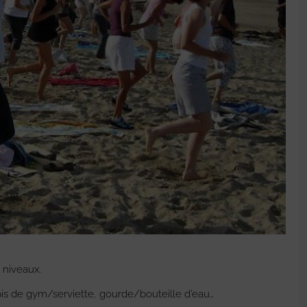
 niveaux.
pis de gym/serviette, gourde/bouteille d’eau…