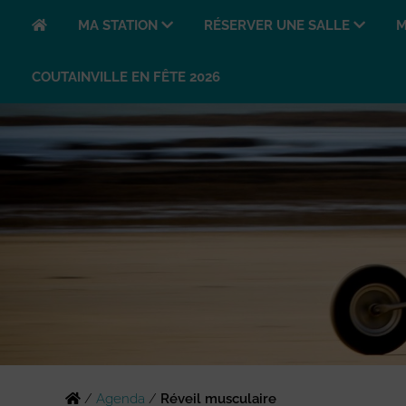
MA STATION
RÉSERVER UNE SALLE
M
COUTAINVILLE EN FÊTE 2026
/
Agenda
/
Réveil musculaire