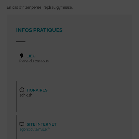
En cas d’intempéries, repli au gymnase.
INFOS PRATIQUES
LIEU
Plage du passous
HORAIRES
10h-11h
SITE INTERNET
agoncoutainville.fr