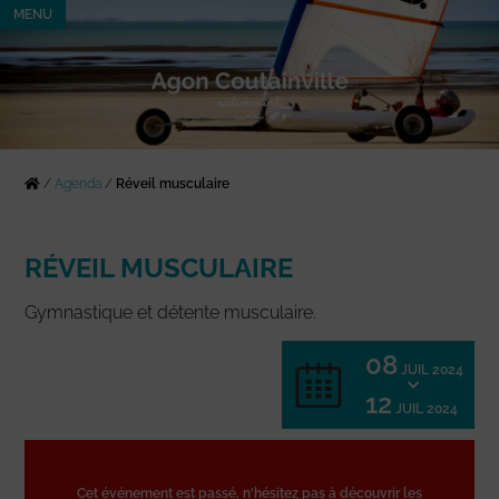
MENU
/
Agenda
/
Réveil musculaire
RÉVEIL MUSCULAIRE
Gymnastique et détente musculaire.
08
JUIL 2024
12
JUIL 2024
Cet événement est passé, n'hésitez pas à découvrir les