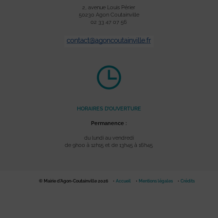
2, avenue Louis Périer
50230 Agon Coutainville
02 33 47 07 56
HORAIRES D’OUVERTURE
Permanence :
du lundi au vendredi
de 9h00 à 12h15 et de 13h45 à 16h45
© Mairie d'Agon-Coutainville 2026
Accueil
Mentions légales
Crédits