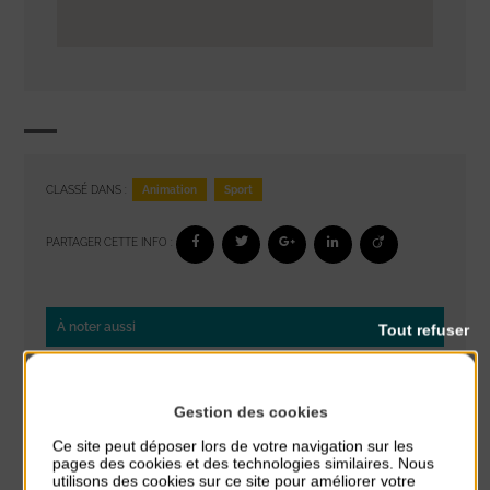
Animation
Sport
CLASSÉ DANS :
PARTAGER CETTE INFO :
À noter aussi
Tout refuser
Réveil musculaire
du 3 Août au 7 Août
Gestion des cookies
Plage du passous
Ce site peut déposer lors de votre navigation sur les
pages des cookies et des technologies similaires. Nous
Stretching
utilisons des cookies sur ce site pour améliorer votre