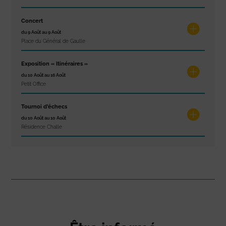
Concert
du 9 Août au 9 Août
Place du Général de Gaulle
Exposition « Itinéraires »
du 10 Août au 16 Août
Petit Office
Tournoi d’échecs
du 10 Août au 10 Août
Résidence Challe