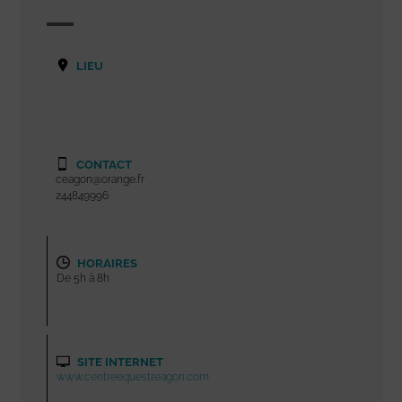
LIEU
CONTACT
ceagon@orange.fr
244849996
HORAIRES
De 5h à 8h
SITE INTERNET
www.centreequestreagon.com