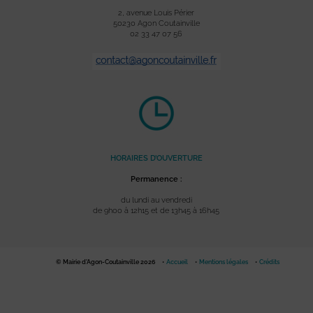
2, avenue Louis Périer
50230 Agon Coutainville
02 33 47 07 56
HORAIRES D’OUVERTURE
Permanence :
du lundi au vendredi
de 9h00 à 12h15 et de 13h45 à 16h45
© Mairie d'Agon-Coutainville 2026
Accueil
Mentions légales
Crédits