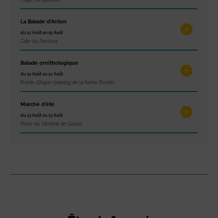
La Balade d’Anton
du 12 Août au 15 Août
Cale du Passous
Balade ornithologique
du 12 Août au 12 Août
Pointe d'Agon (parking de la ferme Borde)
Marché d’été
du 13 Août au 13 Août
Place du Général de Gaulle